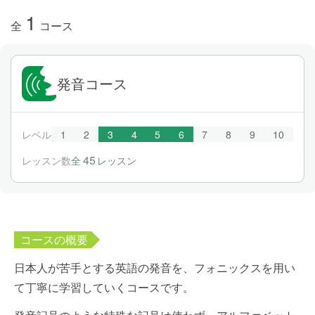
1
全
コース
発音コース
レベル
1
2
3
4
5
6
7
8
9
10
45
レッスン数
全
レッスン
コースの概要
日本人が苦手とする英語の発音を、フォニックスを用い
て丁寧に学習していくコースです。