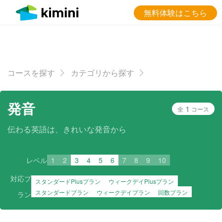
無料体験はこちら
コースを探す
カテゴリから探す
発音
1
全
コース
伝わる英語は、きれいな発音から
レベル
1
2
3
4
5
6
7
8
9
10
対応プ
スタンダードPlusプラン
ウィークデイPlusプラン
スタンダードプラン
ウィークデイプラン
回数プラン
ラン