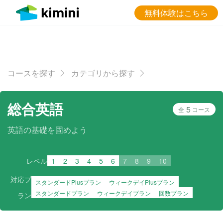
無料体験はこちら
コースを探す
カテゴリから探す
総合英語
5
全
コース
英語の基礎を固めよう
レベル
1
2
3
4
5
6
7
8
9
10
対応プ
スタンダードPlusプラン
ウィークデイPlusプラン
スタンダードプラン
ウィークデイプラン
回数プラン
ラン