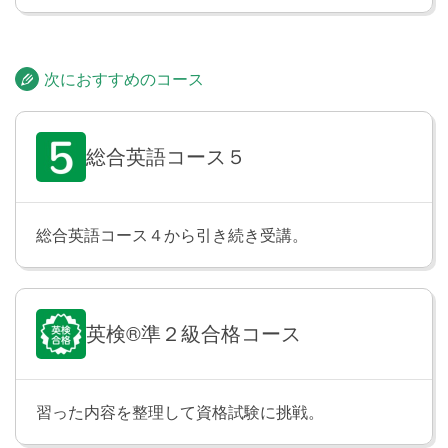
伝えられるようになります。
次におすすめのコース
テスト
Lesson 20
Lesson 18〜19 の内容をおさらいします。
総合英語コース５
現在進行形
Lesson 21
現在進行形の文を学習します。「彼女は今、昼寝をし
総合英語コース４から引き続き受講。
ています」のように、今まさにしていることや、起き
ていることについて話したり、たずねたりできるよう
になります。
英検®準２級合格コース
過去進行形・未来進行形
Lesson 22
過去進行形と未来進行形の文を学習します。「私が帰
習った内容を整理して資格試験に挑戦。
宅したとき、あなたは台所で料理をしていました」