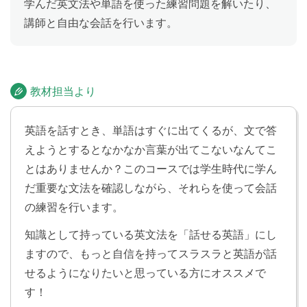
学んだ英文法や単語を使った練習問題を解いたり、
講師と自由な会話を行います。
テスト
Lesson 17
Lesson 13〜16 の内容をおさらいします。
教材担当より
過去完了形
Lesson 18
英語を話すとき、単語はすぐに出てくるが、文で答
過去完了形の文を学習します。「私が駅に着いた時、
えようとするとなかなか言葉が出てこないなんてこ
すでに電車は発車していました」のように、ある過去
とはありませんか？このコースでは学生時代に学ん
の時点とそれよりも前の時点に起きたことのつながり
だ重要な文法を確認しながら、それらを使って会話
を明確にしながら話せるようになります。
の練習を行います。
未来完了形
知識として持っている英文法を「話せる英語」にし
Lesson 19
ますので、もっと自信を持ってスラスラと英語が話
未来完了形の文を学習します。「パーティーが始まる
せるようになりたいと思っている方にオススメで
までには、私はケーキを作り終わっているでしょう」
のように、未来のある時点で完了しているであろうこ
す！
と、または経験・継続しているであろうことについて