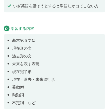
は私を幸せにします」のように、人や物事によって
いざ英語を話そうとすると単語しか出てこない方
「〜された、させられた」と伝えられるようになりま
す。また、「私たちは彼女をスーパースターと呼びま
す」のように、人や動物、物に対して何と呼んでいる
かなどを伝えられるようになります。
学習する内容
基本第５文型
Health
Lesson 6
現在形の文
健康について話してみましょう。
過去形の文
未来を表す表現
テスト
Lesson 7
現在完了形
Lesson 1〜6 の内容をおさらいします。
現在・過去・未来進行形
受動態
現在形
Lesson 8
助動詞
不定詞 など
現在形の文を学習します。「彼はイタリア人です」
「私は毎朝７時に起きます」のように、現在の状態や