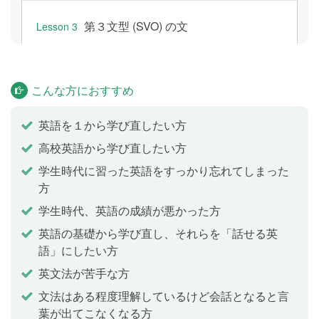
第３文型 (SVO) の文
Lesson 3
主語＋動詞＋目的語の文を学習します。「私はあなた
が好きです」「妹は火曜日にサッカーをします」のよ
うに、様々な動詞と名詞を使って自分や家族、友達に
こんな方におすすめ
ついて話せるようになります。
英語を１から学び直したい方
高校英語から学び直したい方
第４文型 (SVOO) の文
Lesson 4
学生時代に習った英語をすっかり忘れてしまった
主語＋動詞＋目的語＋目的語の文を学習します。「私
方
は彼にプレゼントをあげました」「父は私に新しいス
マホを買ってくれました」のように、誰かに何かを送
学生時代、英語の成績が悪かった方
ったりあげたりすることについて伝えられるようにな
英語の基礎から学び直し、それらを「話せる英
ります。
語」にしたい方
英文法が苦手な方
第５文型 (SVOC) の文
Lesson 5
文法はある程度理解しているけど会話となると言
葉が出てこなくなる方
主語＋動詞＋目的語＋補語の文を学習します。「彼女