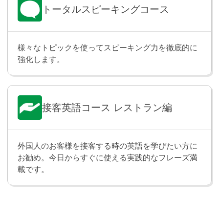
受動態の文を学習します。「英語は多くの人々によっ
トータルスピーキングコース
て話されます」「この小説は夏目漱石によって書かれ
ました」のように、「〜される(（〜された）・されて
いる」と伝えたり、たずねたりできるようになりま
様々なトピックを使ってスピーキング力を徹底的に
す。
強化します。
SVOOの受動態
Lesson 29
主語＋動詞＋目的語＋目的語の文を、受動態にする練
接客英語コース レストラン編
習を行います。「彼のおじいちゃんは彼にお金をくれ
ました」という文の場合、「彼」と「お金」を主語と
する２種類の受動態の文を作ることができます。
外国人のお客様を接客する時の英語を学びたい方に
お勧め。今日からすぐに使える実践的なフレーズ満
SVOCの受動態
Lesson 30
載です。
主語＋動詞＋目的語＋補語の文を、受動態にする練習
を行います。「私たちは彼女をスーパースターと呼び
ます」という文は、「彼女」を主語にして「彼女は私