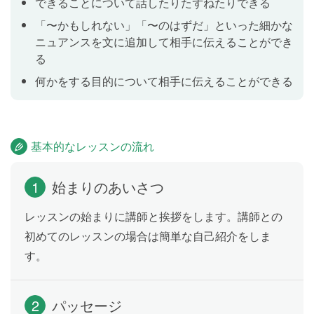
できることについて話したりたずねたりできる
「〜かもしれない」「〜のはずだ」といった細かな
ニュアンスを文に追加して相手に伝えることができ
Manners
Lesson 11
る
マナーについて話してみましょう。
何かをする目的について相手に伝えることができる
テスト
Lesson 12
Lesson 8〜11 の内容をおさらいします。
基本的なレッスンの流れ
1
始まりのあいさつ
現在完了形の用法 ①
Lesson 13
現在完了形(経験)の文を学習します。「私は２度ロンド
レッスンの始まりに講師と挨拶をします。講師との
ンに行ったことがあります」「私は彼と話したことが
初めてのレッスンの場合は簡単な自己紹介をしま
ありません」のように、これまで経験したことなどに
す。
ついて話したり、たずねたりできるようになります。
2
パッセージ
現在完了形の用法 ②
Lesson 14