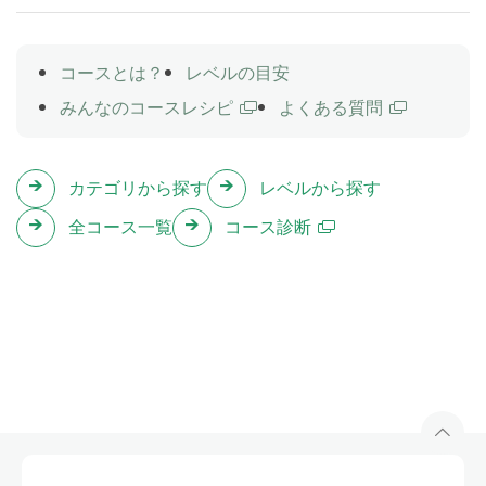
たちによってスーパースターと呼ばれます」という受
動態の文にすることができます。
コースとは？
レベルの目安
進行形と完了形の受動態
Lesson 31
みんなのコースレシピ
よくある質問
現在進行形と現在完了形の文を、受動態にする練習を
行います。「夫が今日の夕飯を作っています」という
カテゴリから探す
レベルから探す
現在進行形の文は、「今日の夕飯」を主語にして「今
日の夕飯は夫によってつくられています」という受動
全コース一覧
コース診断
態の文にすることができます。
【受講不可】ニューストーク①
Lesson 32
以下のトピックについて、教師とディスカッションを
行います。
＜ドローン規制で航空法改正へ＞
http://st.japantimes.co.jp/news/?p=no20150626
(出典：The Japan Times ST)