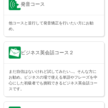
伝えられるようになります。
発音コース
過去完了進行形・未来完了進行形
Lesson 26
他コースと並行して発音矯正を行いたい方にお勧
過去完了進行形と未来完了進行形の文を学習します。
め。
「彼は私が帰ってきたとき、３時間英語の勉強をし続
けていました」のように、過去のある時点までずっと
続けていたことや、「彼は試験が始まるその時まで３
時間英語の勉強をし続けているでしょう」のように、
ビジネス英会話コース２
未来のある時点までずっと続けているであろうことに
ついて伝えられるようになります。
まだ自信はないけれど試してみたい...。そんな方に
テスト
Lesson 27
お勧め。ビジネスの場で使える単語やフレーズを中
心にした初級者でも挑戦できるビジネス英会話コー
Lesson 25〜26 の内容をおさらいします。
スです。
受動態
Lesson 28