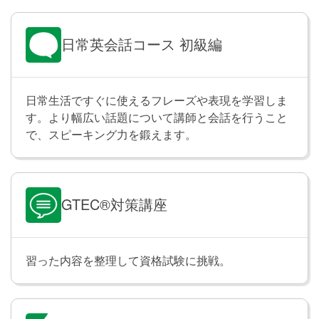
「彼女は来週の金曜日、私たちと一緒に過ごしている
予定です」のように、過去のある時点でしていたこ
と、または未来のある時点でしている予定のことにつ
日常英会話コース 初級編
いて伝えられるようになります。
日常生活ですぐに使えるフレーズや表現を学習しま
Technology
Lesson 23
す。より幅広い話題について講師と会話を行うこと
テクノロジーについて話してみましょう。
で、スピーキング力を鍛えます。
テスト
Lesson 24
Lesson 21〜23 の内容をおさらいします。
GTEC®対策講座
現在完了進行形
Lesson 25
習った内容を整理して資格試験に挑戦。
現在完了進行形の文を学習します。「私は今朝からず
っと英語を勉強しています」のように、過去のある時
点から現在までずっと続いている動作や状態について