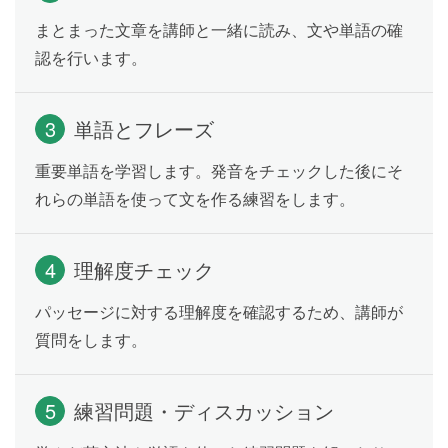
現在完了形(継続・完了)の文を学習します。「私たちは
まとまった文章を講師と一緒に読み、文や単語の確
仕事を見つけて以来ニューヨークに住んでいます」の
認を行います。
ように過去から継続して続いていることや、「あなた
はもうこの映画を見ましたか」のように、既にしたこ
とについて話したり、たずねたりできるようになりま
3
単語とフレーズ
す。
重要単語を学習します。発音をチェックした後にそ
れらの単語を使って文を作る練習をします。
過去形と現在完了形のちがい
Lesson 15
過去形と現在完了形の違いを学習します。「私は昨日
4
理解度チェック
忙しかったです」と「私は昨日からずっと（今も）忙
しいです」のような、過去形と現在完了形の文の違い
パッセージに対する理解度を確認するため、講師が
を理解し、会話の中で適切に使い分けができるように
質問をします。
なります。
5
練習問題・ディスカッション
Environment
Lesson 16
環境について話してみましょう。