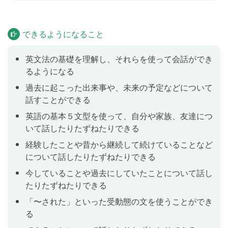
習慣などを伝えたり、たずねることができるようにな
ります。
できるようになること
過去形
Lesson 9
英文法の基礎を理解し、それらを使って会話ができ
るようになる
過去形の文を学習します。「去年の夏はとても忙しか
過去に起こった出来事や、未来の予定などについて
ったです」「彼らは先月タイに行きました」のよう
話すことができる
に、過去の状態（〜だった）や過去の動作・習慣（〜
した）について伝えたり、たずねることができるよう
英語の基本５文型を使って、自分や家族、友達につ
になります。
いて話したりたずねたりできる
経験したことや昔から継続して続けていることなど
について話したりたずねたりできる
未来を表す表現
Lesson 10
今していることや過去にしていたことについて話し
未来を表す文を学習します。「今晩彼らは東京駅で会
たりたずねたりできる
う予定です」「明後日は雨が降るかもしれません」
「私は明日京都に行きます」のように、未来に起こる
「〜された」といった受動態の文を使うことができ
可能性のあることやその場で決めたことなどについて
る
伝えたり、たずねることができるようになります。