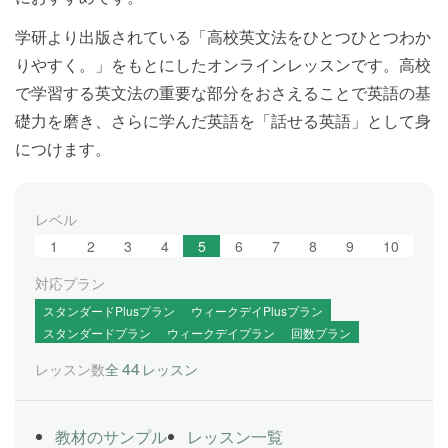
学研より出版されている「高校英文法をひとつひとつわか
りやすく。」をもとにしたオンラインレッスンです。高校
で学習する英文法の重要な部分をおさえることで英語の基
礎力を磨き、さらに学んだ英語を「話せる英語」として身
につけます。
レベル
1
2
3
4
5
6
7
8
9
10
対応プラン
スタンダードPlusプラン
ウィークデイPlusプラン
スタンダードプラン
ウィークデイプラン
回数プラン
44
レッスン数
全
レッスン
教材のサンプル
レッスン一覧