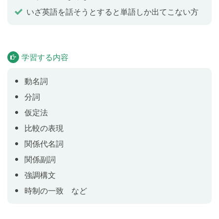
で書かれた手紙」のように、「～している、〜される
いざ英語を話そうとすると単語しか出てこない方
（〜された）」人やものについて伝えられるようにな
ります。
学習する内容
補語になる分詞
Lesson 6
補語になる分詞を使った文を学習します。「その電話
動名詞
は鳴りつづけていました」「そのアイスは冷凍されて
分詞
いました」のように、ものや人の状態・状況などにつ
いて詳しく伝えられるようになります。
仮定法
比較の表現
分詞構文とは
関係代名詞
Lesson 7
関係副詞
分詞構文を学習します。「その知らせを聞けば彼は動
揺するでしょう」「やさしい英語で書かれているので
強調構文
この本は初級者に向いています」のように、「〜する
時制の一致 など
とき、〜なので、〜しながら」といった情報を文にプ
ラスして相手に伝えられるようになります。