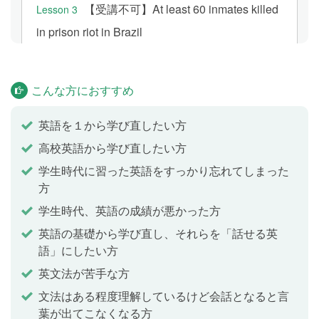
【受講不可】At least 60 inmates killed
Lesson 3
in prison riot in Brazil
以下のトピックについて、教師とディスカッションを
行います。
こんな方におすすめ
＜ブラジルの刑務所で暴動、少なくとも60人が死亡＞
http://st.japantimes.co.jp/news/?p=wm20170113
英語を１から学び直したい方
(出典：The Japan Times ST)
高校英語から学び直したい方
学生時代に習った英語をすっかり忘れてしまった
方
テスト
Lesson 4
学生時代、英語の成績が悪かった方
Lesson 1〜3の内容をおさらいします。
英語の基礎から学び直し、それらを「話せる英
語」にしたい方
分詞とは
Lesson 5
英文法が苦手な方
名詞を修飾する現在分詞と過去分詞を使った文を学習
文法はある程度理解しているけど会話となると言
します。「あそこで歌っている女の子」「フランス語
葉が出てこなくなる方