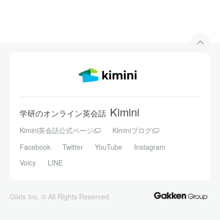
関係代名詞と関係副詞のちがい
Lesson 28
関係代名詞と関係副詞の違いを学習します。どちらを
使った文かを判別できるようになります。
【受講不可】Games logo scrapped,
Lesson 29
but 'no wrongdoing
以下のトピックについて、教師とディスカッションを
行います。
Kimini
学研のオンライン英会話
Kimini英会話公式ページ
Kiminiブログ
＜東京五輪エンブレム白紙撤回＞
http://st.japantimes.co.jp/news/?p=no20150911
Facebook
Twitter
YouTube
Instagram
(出典：The Japan Times ST)
Voicy
LINE
テスト
Lesson 30
Glats Inc. © All Rights Reserved.
Lesson 26〜29の内容をおさらいします。