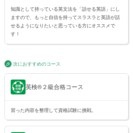
ほとんどないと思っている仮定の話や想像について伝
知識として持っている英文法を「話せる英語」にし
えられるようになります。
ますので、もっと自信を持ってスラスラと英語が話
せるようになりたいと思っている方にオススメで
テスト
Lesson 16
す！
Lesson 13〜15の内容をおさらいします。
原級を使った表現
Lesson 17
次におすすめのコース
as を使った比較表現を学習します。「今月の電気料金
は先月と同じくらい高いです」「彼ほど早くは走れま
せん」のように、２つのものや人を比べて「同じくら
英検®２級合格コース
い〜だ」「〜ほど〜ではない」と言えるようになりま
す。
習った内容を整理して資格試験に挑戦。
比較級を使った表現
Lesson 18
比較級を使った文を学習します。「このカバンはエマ