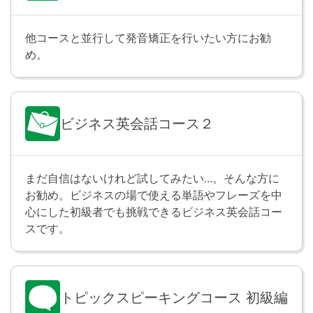
＜『フォーブス』の長者番付、ビル・ゲイツ氏が今年
も1位＞
他コースと並行して発音矯正を行いたい方にお勧
http://st.japantimes.co.jp/news/?p=wo20150313
め。
(出典：The Japan Times ST)
テスト
Lesson 21
ビジネス英会話コース２
Lesson 17〜20の内容をおさらいします。
まだ自信はないけれど試してみたい...。そんな方に
関係代名詞の用法 ①
Lesson 22
お勧め。ビジネスの場で使える単語やフレーズを中
関係代名詞 who や which を使った文を学習します。
心にした初級者でも挑戦できるビジネス英会話コー
「中国語を話す友人」「３年前に流行った曲」のよう
スです。
に、どのような人やものなのかを詳しく伝えられるよ
うになります。また、関係代名詞を使うことで、独立
した文と文をつなげてより長く複雑な文を作れるよう
になります。
トピックスピーキングコース 初級編