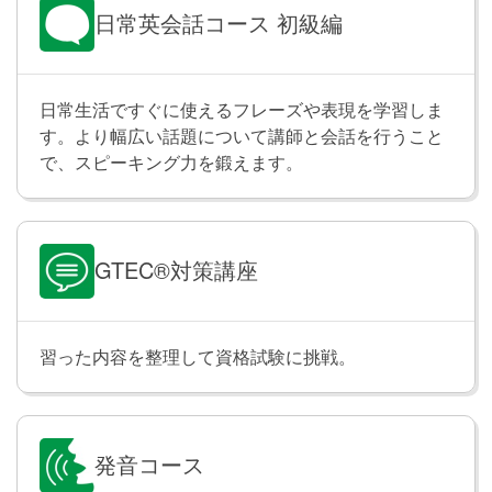
のカバンより大きいです」「ビーフシチューは翌日の
日常英会話コース 初級編
方がおいしくなります」のように、２つの物または人
などを比べて意見が言えるようになります。
日常生活ですぐに使えるフレーズや表現を学習しま
す。より幅広い話題について講師と会話を行うこと
最上級を使った表現
Lesson 19
で、スピーキング力を鍛えます。
最上級を使った文を学習します。「これが私たちの学
校で一番新しいコンピューターです」「彼女は家族の
中で一番料理が上手です」のように、３つ以上の物や
人を比べて、その中で何/誰が一番なのかを伝えられる
GTEC®対策講座
ようになります。
【受講不可】Bill Gates world’s richest
習った内容を整理して資格試験に挑戦。
Lesson 20
person, again
以下のトピックについて、教師とディスカッションを
行います。
発音コース