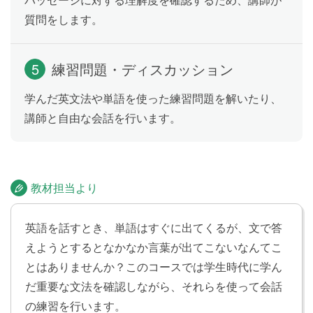
仮定法過去
Lesson 13
質問をします。
仮定法過去の文を学習します。「もしお金持ちなら大
きな家を買うのに」のように、「もし〜ならば…なの
に」という現在の事実とはちがう仮定や想像について
5
練習問題・ディスカッション
言えるようになります。
学んだ英文法や単語を使った練習問題を解いたり、
講師と自由な会話を行います。
仮定法過去完了・注意すべき仮定法
Lesson 14
仮定法過去完了の文を学習します。「彼女の電話番号
を知っていたら、彼女に電話できたのに」のように、
「もし〜だったならば…だったのに」という過去の事
教材担当より
実とはちがう仮定や想像について言えるようになりま
す。
英語を話すとき、単語はすぐに出てくるが、文で答
えようとするとなかなか言葉が出てこないなんてこ
仮定法の重要表現
Lesson 15
とはありませんか？このコースでは学生時代に学ん
仮定法の文を学習します。「もしタイムマシンを発明
だ重要な文法を確認しながら、それらを使って会話
したら未来に行きます」のように、実現する可能性が
の練習を行います。