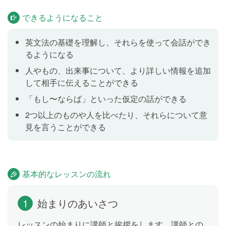
できるようになること
テスト
Lesson 8
Lesson 5〜7の内容をおさらいします。
英文法の基礎を理解し、それらを使って会話ができ
るようになる
人やもの、出来事について、より詳しい情報を追加
分詞構文のいろいろな形
Lesson 9
して相手に伝えることができる
分詞構文を学習します。「朝たくさん食べたので、彼
「もし〜ならば」といった仮定の話ができる
女は昼食を抜きました」の文を作る際に、分詞構文を
2つ以上のものや人を比べたり、それらについて意
使って、メインの文の動詞が表す時制よりも前のこと
見を言うことができる
を同時に伝えられるようになります。
独立分詞構文と慣用表現
Lesson 10
基本的なレッスンの流れ
独立分詞構文を学習します。「彼女は目を閉じて音楽
を聴いていました」のように「〜しながら、〜の状態
1
始まりのあいさつ
で」と伝えられるようになります。また、「〜と言え
ば」「一般的に言うと」「〜から判断すると」などの
レッスンの始まりに講師と挨拶をします。講師との