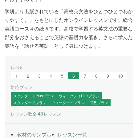
学研より出版されている「高校英文法をひとつひとつわか
りやすく。」をもとにしたオンラインレッスンです。総合
英語コース４の続きです。高校で学習する英文法の重要な
部分をおさえることで英語の基礎力を磨き、さらに学んだ
英語を「話せる英語」として身につけます。
レベル
1
2
3
4
5
6
7
8
9
10
対応プラン
スタンダードPlusプラン
ウィークデイPlusプラン
スタンダードプラン
ウィークデイプラン
回数プラン
43
レッスン数
全
レッスン
教材のサンプル
レッスン一覧