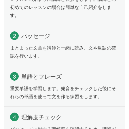
分詞構文を使った慣用表現を学習することで、表現力
初めてのレッスンの場合は簡単な自己紹介をしま
を磨くことができます。
す。
【受講不可】100,000 starve in South
Lesson 11
2
パッセージ
Sudan famine: U.N.
以下のトピックについて、教師とディスカッションを
まとまった文章を講師と一緒に読み、文や単語の確
行います。
認を行います。
＜南スーダンで10万人が餓死、国連報告書＞
http://st.japantimes.co.jp/news/?p=wm20170331
3
単語とフレーズ
(出典：The Japan Times ST)
重要単語を学習します。発音をチェックした後にそ
れらの単語を使って文を作る練習をします。
テスト
Lesson 12
Lesson 9〜11 の内容をおさらいします。
4
理解度チェック
パッセージに対する理解度を確認するため、講師が