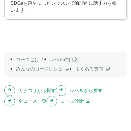
SDGsを題材にしたレッスンで論理的に話す力を養
テスト
Lesson 25
います。
Lesson 22〜24の内容をおさらいします。
関係代名詞の注意すべき用法
Lesson 26
前置詞＋関係代名詞の文について学習します。より複
雑な文を理解するための読解力を身につけます。
コースとは？
レベルの目安
みんなのコースレシピ
よくある質問
関係副詞の用法
Lesson 27
関係副詞を使った文を学習します。「私たちはジェー
カテゴリから探す
レベルから探す
ムスがお昼を食べているレストランに行きました」
「あなたに初めて会った日を覚えています」のよう
全コース一覧
コース診断
に、場所や時などについて詳しく伝えられるようにな
ります。