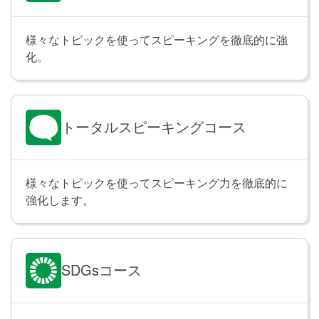
関係代名詞の用法 ②
Lesson 23
様々なトピックを使ってスピーキングを徹底的に強
関係代名詞 whose を使った文を学習します。「これは
化。
昨日私が読んだ本です」のように「誰が～する/～し
た」という説明を加えて詳しく伝えられるようになり
ます。また、「私にはお母さんが先生の友人がいま
す」のように、人や物の間の関係や繋がりを明確にし
トータルスピーキングコース
て相手に伝えられるようになります。
そのほかの関係代名詞
Lesson 24
様々なトピックを使ってスピーキング力を徹底的に
強化します。
関係代名詞 that や what を使った文を学習します。
「私の妻が欲しいのは美味しいチーズケーキです」
「この手紙に書かれていることは本当です」のよう
に、複数の情報を一つの文にまとめたり、特定の情報
SDGsコース
やアイデアを強調して相手に伝えることができるよう
になります。