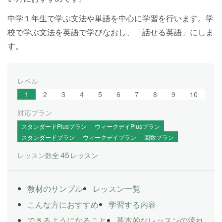
中学１年生で学ぶ文法や単語を中心に学習を行います。学
校で学ぶ文法を英語で学びなおし、「話せる英語」にしま
す。
レベル
1
2
3
4
5
6
7
8
9
10
対応プラン
スタンダードPlusプラン
ウィークデイPlusプラン
スタンダードプラン
ウィークデイプラン
回数プラン
45
レッスン数
全
レッスン
教材のサンプル
レッスン一覧
こんな方におすすめ
学習する内容
できるようになること
基本的なレッスンの流れ