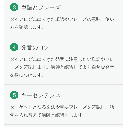
を伝えよう
3
単語とフレーズ
一般動詞を使った命令文を学習します。「右手を挙げ
ダイアログに出てきた単語やフレーズの意味・使い
てください」「ここで走らないでください」のように
動作を表す動詞を使って、相手に指示をしたり依頼が
方を確認します。
できるようになります。
4
発音のコツ
時間をたずねよう
Lesson 17
ダイアログに出てきた発音に注意したい単語やフレ
時間のたずね方を学習します。「ニューヨークは今何
ーズを確認します。講師と練習してより自然な発音
時ですか」「あなたは何時に起きますか」といった時
を身につけます。
間に関する質問ができるようになります。
5
キーセンテンス
リーディング
Lesson 18
Takahiro and Danica are going out together.
ターゲットとなる文法や重要フレーズを確認し、語
句を入れ替えて講師と練習をします。
My Daily Routine
Lesson 19