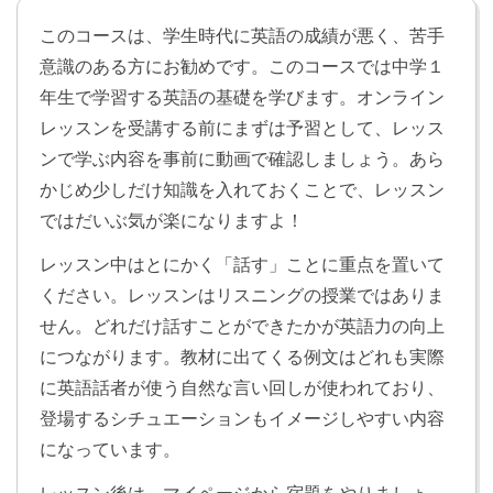
た疑問文と否定文を学習します。「彼女はふだんネッ
トサーフィンをしますか」「私の兄はオンラインゲー
このコースは、学生時代に英語の成績が悪く、苦手
ムをしません」のように友達や家族についてたずねた
意識のある方にお勧めです。このコースでは中学１
り答えたりできるようになります。
年生で学習する英語の基礎を学びます。オンライン
レッスンを受講する前にまずは予習として、レッス
だれか、だれのものかをたずねよう
Lesson 23
ンで学ぶ内容を事前に動画で確認しましょう。あら
かじめ少しだけ知識を入れておくことで、レッスン
疑問詞 who と whose を使った疑問文を学習します。
ではだいぶ気が楽になりますよ！
「この男の子は誰ですか」「これは誰のスマホです
か」のように、人物についてや誰のものなのかをたず
レッスン中はとにかく「話す」ことに重点を置いて
ねることができるようになります。
ください。レッスンはリスニングの授業ではありま
せん。どれだけ話すことができたかが英語力の向上
いつか、どこかをたずねよう
Lesson 24
につながります。教材に出てくる例文はどれも実際
疑問詞 when と where を使った疑問文を学習します。
に英語話者が使う自然な言い回しが使われており、
「誕生日はいつですか」「どこでダンスの練習をしま
登場するシチュエーションもイメージしやすい内容
すか」のように、時や場所についてたずねることがで
になっています。
きるようになります。
レッスン後は、マイページから宿題をやりましょ