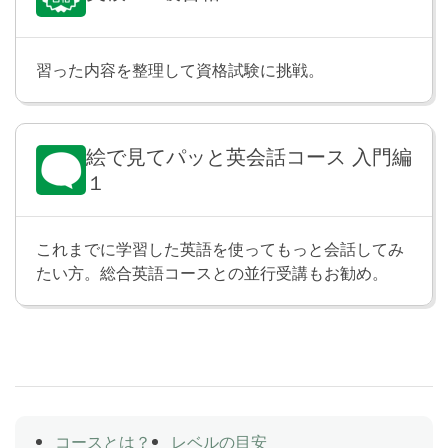
現在進行形の文を学習します。「今〜しています」の
ように、今まさにしていることや起きていることにつ
いて伝えられるようになります。
習った内容を整理して資格試験に挑戦。
今、していることをたずねよう
Lesson 29
絵で見てパッと英会話コース 入門編
現在進行形の疑問文と否定文を学習します。「今〜し
１
ていますか」のように、今しているかどうかを相手に
たずねたり、「今は〜していません」のように、今現
在していないことについて伝えられるようになりま
これまでに学習した英語を使ってもっと会話してみ
す。
たい方。総合英語コースとの並行受講もお勧め。
リーディング
Lesson 30
Ayako and Jane went out for shopping. Ayako is
looking for a red sweater.
コースとは？
レベルの目安
Leisure
Lesson 31