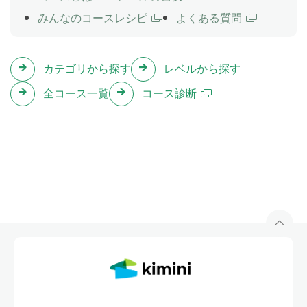
みんなのコースレシピ
よくある質問
余暇について話してみましょう。
テスト
カテゴリから探す
レベルから探す
Lesson 32
Lesson 27〜31 の内容をおさらいします。
全コース一覧
コース診断
できること・できないことを伝えよ
Lesson 33
う
助動詞 can を使った文を学習します。「ギターを弾く
ことができます」「泳げません」のように、できるこ
と・できないことについて伝えられるようになりま
す。
できるかどうかをたずねよう
Lesson 34
助動詞 can を使った疑問文を学習します。「車の運転