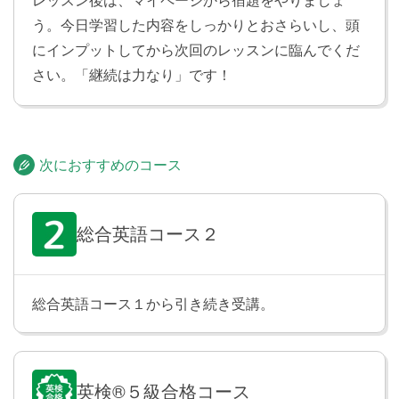
う。今日学習した内容をしっかりとおさらいし、頭
リーディング
Lesson 25
にインプットしてから次回のレッスンに臨んでくだ
Jane and Yuta are talking during the break time in
さい。「継続は力なり」です！
school.
テスト
Lesson 26
次におすすめのコース
Lesson 21〜25 の内容をおさらいします。
総合英語コース２
買い物をしよう
Lesson 27
「それはいくらですか」「青いTシャツはありますか」
のような、買い物をする際の簡単な会話表現を学習し
総合英語コース１から引き続き受講。
ます。
今、していることを伝えよう
Lesson 28
英検®５級合格コース