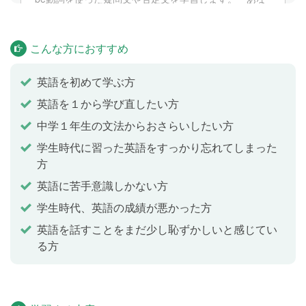
たは〜ですか」といった質問をしたり、「私は〜では
ありません」といった否定の文を言えるようになりま
こんな方におすすめ
す。
英語を初めて学ぶ方
リーディング
Lesson 4
英語を１から学び直したい方
In science class, Jane noticed a new student and she
中学１年生の文法からおさらいしたい方
talked to him.
学生時代に習った英語をすっかり忘れてしまった
方
テスト
Lesson 5
英語に苦手意識しかない方
Lesson 1〜4 の内容をおさらいします。
学生時代、英語の成績が悪かった方
英語を話すことをまだ少し恥ずかしいと感じてい
る方
身近な人についてたずねよう
Lesson 6
三人称が主語の場合のbe動詞の使い方を学習します。
「彼/彼女は～です」「彼らは〜ですか」のような、自