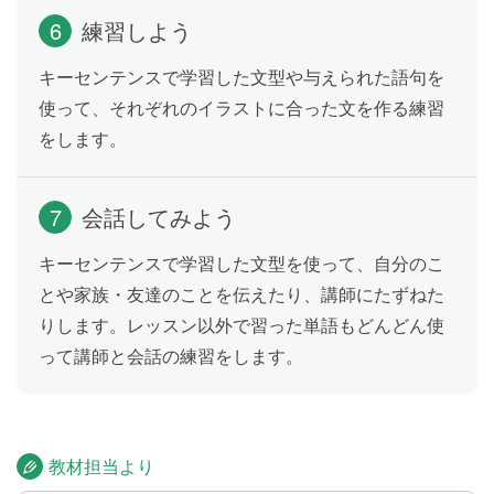
毎日することについて話してみましょう。
6
練習しよう
キーセンテンスで学習した文型や与えられた語句を
テスト
Lesson 20
使って、それぞれのイラストに合った文を作る練習
をします。
Lesson 16〜19 の内容をおさらいします。
友達がふだんすることを伝えよう
7
会話してみよう
Lesson 21
三人称単数が主語の場合の、一般動詞の現在形の使い
キーセンテンスで学習した文型を使って、自分のこ
方を学習します。「ボブは日本語を勉強します」「私
とや家族・友達のことを伝えたり、講師にたずねた
の母は数学を教えています」のように、友達や家族が
りします。レッスン以外で習った単語もどんどん使
ふだんしていることについて伝えられるようになりま
って講師と会話の練習をします。
す。
友達がふだんすることをたずねよう
Lesson 22
教材担当より
三人称単数が主語の場合の、一般動詞の現在形を使っ