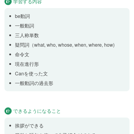
分とあなた以外の第三者について話すことができるよ
学習する内容
うになります。
be動詞
一般動詞
「何」かをたずねよう
Lesson 7
三人称単数
疑問詞 what を使った疑問文を学習します。「これは何
疑問詞（what, who, whose, when, where, how)
ですか」のように、不明な物などについて相手にたず
ねることができるようになります。
命令文
現在進行形
リーディング
Lesson 8
Canを使った文
一般動詞の過去形
Michelle and Miho are in JP Museum. They saw Jane
there.
テスト
できるようになること
Lesson 9
Lesson 6〜8 の内容をおさらいします。
挨拶ができる