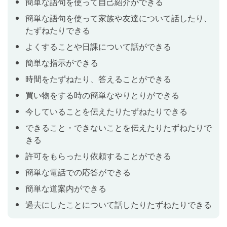
簡単な語句を使って自己紹介ができる
週末にすることを伝えよう
Lesson 10
簡単な語句を使って家族や友達について話したり、
一般動詞の現在形を使った肯定文を学習します。「私
たずねたりできる
は毎日７時に起きます」「私は週末に映画を観ます」
よくすることや日課について話ができる
のように、よくすることや日課について伝えることが
簡単な指示ができる
できるようになります。
時間をたずねたり、答えることができる
買い物をする時の簡単なやりとりができる
ふだんするかどうかたずねよう
Lesson 11
今していることを伝えたりたずねたりできる
一般動詞の現在形を使った疑問文と否定文を学習しま
できること・できないことを伝えたりたずねたりで
す。「あなたは毎日テレビを観ますか」といった質問
きる
をしたり、「私は週末は勉強しません」のような否定
の文を言えるようになります。
許可をもらったり依頼することができる
簡単な電話での応答ができる
何をするかたずねよう
簡単な道案内ができる
Lesson 12
過去にしたことについて話したりたずねたりできる
疑問詞 what と一般動詞を使った疑問文を学習します。
「誕生日に何が欲しいですか」「どんな音楽を聞きま