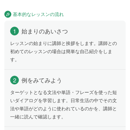
すか」のように、相手の好きなことやよくすることに
ついてたずねることができるようになります。
基本的なレッスンの流れ
リーディング
Lesson 13
1
始まりのあいさつ
My name’s Anna. I usually get up early to go to school
レッスンの始まりに講師と挨拶をします。講師との
on weekdays.
初めてのレッスンの場合は簡単な自己紹介をしま
す。
Self Introduction
Lesson 14
自分について話してみましょう。
2
例をみてみよう
ターゲットとなる文法や単語・フレーズを使った短
テスト
Lesson 15
いダイアログを学習します。日常生活の中でその文
Lesson 10〜14 の内容をおさらいします。
法や単語がどのように使われているのかを、講師と
一緒に読んで確認します。
指示をしよう、してはいけないこと
Lesson 16