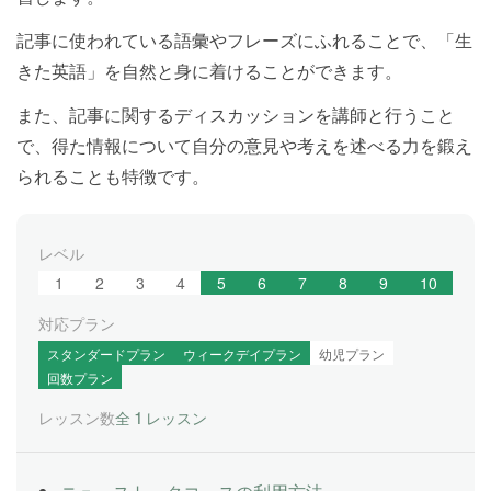
記事に使われている語彙やフレーズにふれることで、「生
きた英語」を自然と身に着けることができます。
また、記事に関するディスカッションを講師と行うこと
で、得た情報について自分の意見や考えを述べる力を鍛え
られることも特徴です。
レベル
1
2
3
4
5
6
7
8
9
10
対応プラン
スタンダードプラン
ウィークデイプラン
幼児プラン
回数プラン
1
レッスン数
全
レッスン