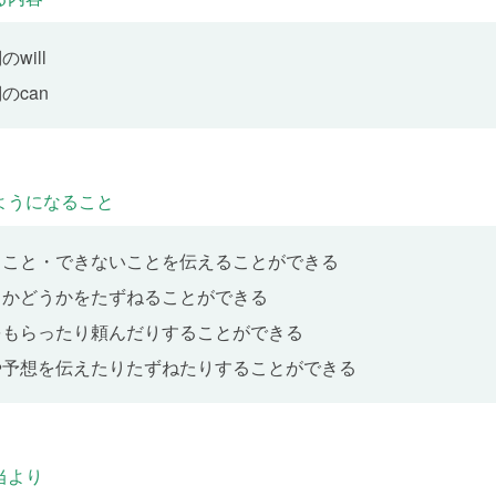
canの疑問文を使った会話の練習をします。
will
のcan
意志や予想を伝えよう
 7
表す will を使った文を学習します。「あとでメールを送るね」「明
ることや、起こり得る（推測できる）ことについて伝えられるようにな
ようになること
意志や予想をたずねよう、答えよう
 8
ること・できないことを伝えることができる
表す will を使った疑問文と否定文を学習します。「一緒に来ますか
るかどうかをたずねることができる
などをたずねたり、「雨は降らないでしょう」「傘を持っていきません
るつもりのないことなどについて伝えられるようになります。
をもらったり頼んだりすることができる
や予想を伝えたりたずねたりすることができる
リーディング(2)
 9
nd Daiki are talking about their plans for this summer.
当より