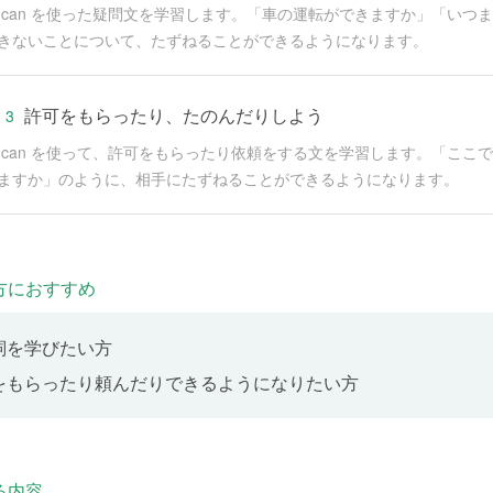
 can を使った疑問文を学習します。「車の運転ができますか」「い
きないことについて、たずねることができるようになります。
許可をもらったり、たのんだりしよう
 3
 can を使って、許可をもらったり依頼をする文を学習します。「こ
ますか」のように、相手にたずねることができるようになります。
リーディング(1)
 4
方におすすめ
d Ayako are talking about swimming. They are planning to go to the cit
詞を学びたい方
助動詞can
 5
をもらったり頼んだりできるようになりたい方
canを使った会話の練習をします。
助動詞canの疑問文
 6
る内容