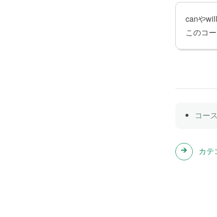
Lesson
canや
助動詞
このコー
コー
カテ