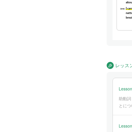
レッス
Lesson
助動詞
とにつ
Lesson