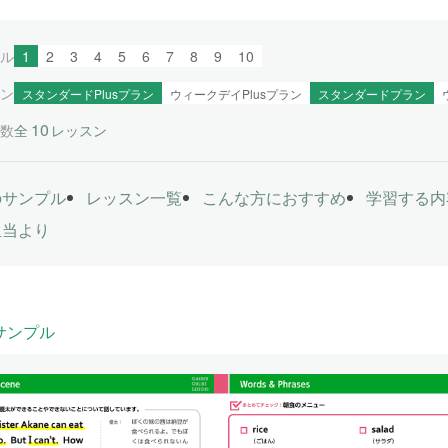
ル
1
2
3
4
5
6
7
8
9
10
ン
スタンダードPlusプラン
ウィークデイPlusプラン
スタンダードプラン
10
数
全
レッスン
のサンプル
レッスン一覧
こんな方におすすめ
学習する内
担当より
サンプル