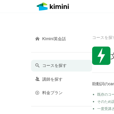
コースを探
Kimini英会話
コースを探す
講師を探す
助動詞のca
料金プラン
既存のコ
そのため
一度受講