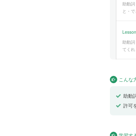
助動詞
と・で
Lesson
助動詞
てくれ
Lesson
こんな
Yuta an
助動
Lesson
許可
助動詞
Lesson
学習す