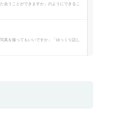
つまた会うことができますか」のようにできるこ
こで写真を撮ってもいいですか」「ゆっくり話し
y pool.