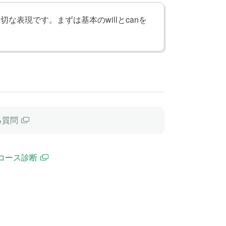
な表現です。まずは基本のwillとcanを
る質問
コース診断