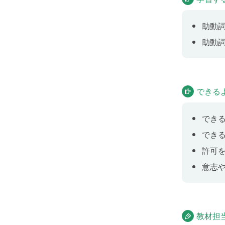
助動詞
助動詞の
助動詞
Lesson
未来を
思のあ
できる
Lesson
でき
未来を
でき
や予想
や、す
許可
意志
Lesson
Jenny a
教材担