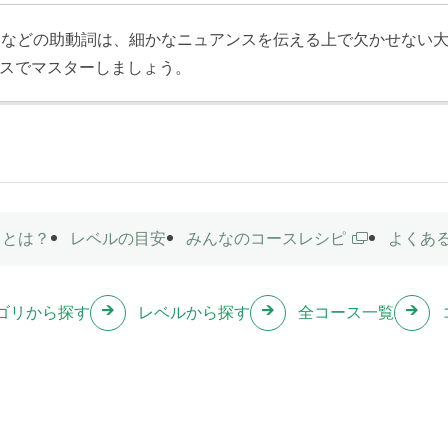
助動詞will
 10
willなどの助動詞は、細かなニュアンスを伝える上で欠かせない大切
willを使った会話の練習をします。
スでマスターしましょう。
スとは？
レベルの目安
みんなのコースレシピ
よくあ
ゴリから探す
レベルから探す
全コース一覧