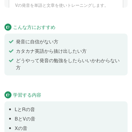
Vの発音を単語と文章を使いトレーニングします。
Xの発音
Lesson 5
こんな方におすすめ
Xの発音を単語と文章を使いトレーニングします。
発音に自信がない方
カタカナ英語から抜け出したい方
Th (voiceless)の発音
Lesson 6
どうやって発音の勉強をしたらいいかわからない
Th (voiceless)の発音を単語と文章を使いトレーニング
方
します。
Th (voiced)の発音
Lesson 7
学習する内容
Th (voiced)の発音を単語と文章を使いトレーニングし
LとRの音
ます。
BとVの音
Xの音
SHの発音
Lesson 8