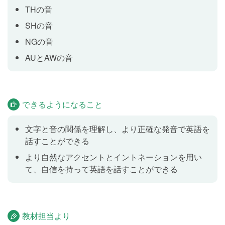
THの音
SHの発音を単語と文章を使いトレーニングします。
SHの音
NGの音
Ngの発音
Lesson 9
AUとAWの音
Ngの発音を単語と文章を使いトレーニングします。
AU & AWの発音
Lesson 10
できるようになること
AU & AWの発音を単語と文章を使いトレーニングしま
す。
文字と音の関係を理解し、より正確な発音で英語を
話すことができる
より自然なアクセントとイントネーションを用い
て、自信を持って英語を話すことができる
教材担当より