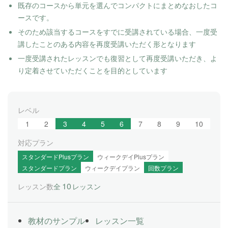
既存のコースから単元を選んでコンパクトにまとめなおしたコ
ースです。
そのため該当するコースをすでに受講されている場合、一度受
講したことのある内容を再度受講いただく形となります
一度受講されたレッスンでも復習として再度受講いただき、よ
り定着させていただくことを目的としています
レベル
1
2
3
4
5
6
7
8
9
10
対応プラン
スタンダードPlusプラン
ウィークデイPlusプラン
スタンダードプラン
ウィークデイプラン
回数プラン
10
レッスン数
全
レッスン
教材のサンプル
レッスン一覧