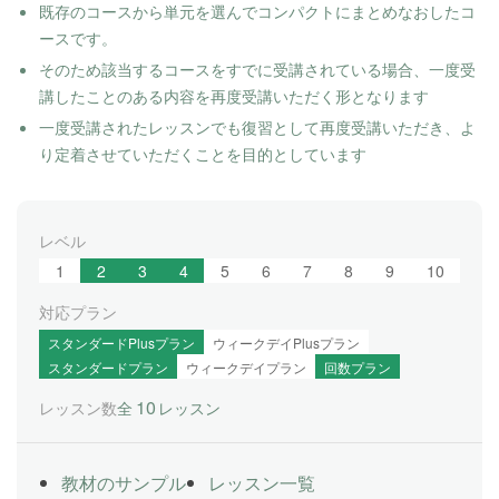
既存のコースから単元を選んでコンパクトにまとめなおしたコ
ースです。
そのため該当するコースをすでに受講されている場合、一度受
講したことのある内容を再度受講いただく形となります
一度受講されたレッスンでも復習として再度受講いただき、よ
り定着させていただくことを目的としています
レベル
1
2
3
4
5
6
7
8
9
10
対応プラン
スタンダードPlusプラン
ウィークデイPlusプラン
スタンダードプラン
ウィークデイプラン
回数プラン
10
レッスン数
全
レッスン
教材のサンプル
レッスン一覧