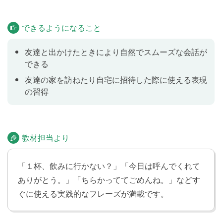
家を訪ねる(3)
Lesson 7
できるようになること
英語を話す友人の家にお邪魔したときの基本的なやり
とりを学びます。
友達と出かけたときにより自然でスムーズな会話が
できる
自宅に招待する(1)
友達の家を訪ねたり自宅に招待した際に使える表現
Lesson 8
の習得
友人を自宅に招待したときに使うフレーズを学びま
す。
教材担当より
自宅に招待する(2)
Lesson 9
友人を自宅に招待したときに使うフレーズを学びま
「１杯、飲みに行かない？」「今日は呼んでくれて
す。
ありがとう。」「ちらかっててごめんね。」などす
ぐに使える実践的なフレーズが満載です。
自宅に招待する(3)
Lesson 10
友人を自宅に招待したときに使うフレーズを学びま