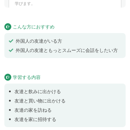
学びます。
感想(2)
Lesson 4
こんな方におすすめ
「どう？」「どうだった？」のように相手の感想を尋
ねたり、自分の感想を伝えたりするときのフレーズを
外国人の友達がいる方
学びます。
外国人の友達ともっとスムーズに会話をしたい方
家を訪ねる(1)
Lesson 5
英語を話す友人の家にお邪魔したときの基本的なやり
学習する内容
とりを学びます。
友達と飲みに出かける
友達と買い物に出かける
家を訪ねる(2)
Lesson 6
友達の家を訪ねる
英語を話す友人の家にお邪魔したときの基本的なやり
友達を家に招待する
とりを学びます。