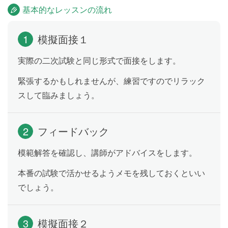
二次試験を想定した模擬試験を行います。
基本的なレッスンの流れ
その後に講師がアドバイスを行います。
1
模擬面接１
模擬試験⑤
Practice 5
実際の二次試験と同じ形式で面接をします。
二次試験を想定した模擬試験を行います。
緊張するかもしれませんが、練習ですのでリラック
その後に講師がアドバイスを行います。
スして臨みましょう。
模擬試験⑥
Practice 6
2
フィードバック
二次試験を想定した模擬試験を行います。
その後に講師がアドバイスを行います。
模範解答を確認し、講師がアドバイスをします。
本番の試験で活かせるようメモを残しておくといい
模擬試験⑦
Practice 7
でしょう。
二次試験を想定した模擬試験を行います。
その後に講師がアドバイスを行います。
3
模擬面接２