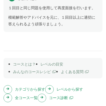
１回目と同じ問題を使用して再度面接を行います。
模擬試験⑧
Practice 8
模範解答やアドバイスを元に、１回目以上に適切に
二次試験を想定した模擬試験を行います。
その後に講師がアドバイスを行います。
答えられるよう頑張りましょう。
コースとは？
レベルの目安
みんなのコースレシピ
よくある質問
カテゴリから探す
レベルから探す
全コース一覧
コース診断