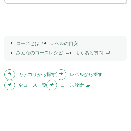
自分の好きな人物をしょうかいしよ
Lesson 38
う
コースとは？
レベルの目安
みんなのコースレシピ
よくある質問
好きな人物についてできるかどうか
Lesson 39
をたずねよう
カテゴリから探す
レベルから探す
全コース一覧
コース診断
自分の持ちもののある場所を言おう
Lesson 40
好きな人物をしょうかいしよう！
Lesson 41