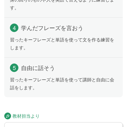
す。
好きな色かどうか聞いてみよう
Lesson 27
4
学んだフレーズを言おう
習ったキーフレーズと単語を使って文を作る練習を
誕生日には赤い自転車がほしい！
Lesson 28
します。
相手の職業を確かめよう
Lesson 29
5
自由に話そう
習ったキーフレーズと単語を使って講師と自由に会
話をします。
行きたい場所への行き方をたずねよ
Lesson 30
う
教材担当より
お店でほしいものを伝えよう
Lesson 31