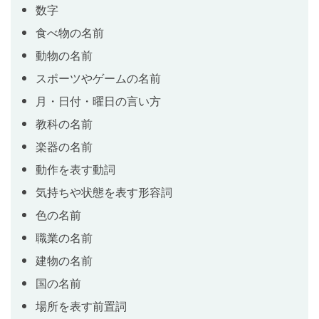
数字
食べ物の名前
どのような授業があるかを答えよう
動物の名前
Lesson 11
スポーツやゲームの名前
月・日付・曜日の言い方
自分の好きな科目と，好きではない
Lesson 12
教科の名前
科目を言ってみよう
楽器の名前
動作を表す動詞
ピアノがひけると言ってみよう
Lesson 13
気持ちや状態を表す形容詞
色の名前
職業の名前
学校の時間割の話をしよう
Lesson 14
建物の名前
国の名前
周りの人ができることを話そう
Lesson 15
場所を表す前置詞