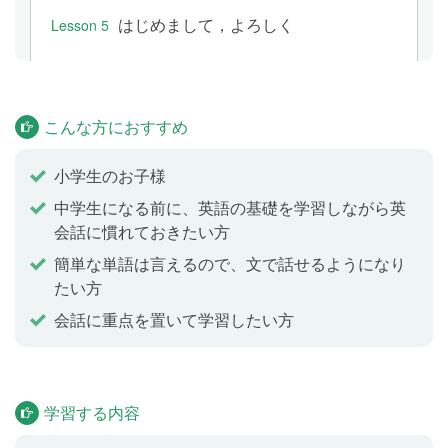
はじめまして，よろしく
Lesson 5
自分がするスポーツを言ってみよう
Lesson 6
こんな方におすすめ
小学生のお子様
自分が持っているものを言ってみよう
Lesson 7
中学生になる前に、英語の基礎を学習しながら英
会話に慣れておきたい方
いっしょに遊ぼうとさそおう
Lesson 8
簡単な単語は言えるので、文で話せるようになり
たい方
会話に重点を置いて学習したい方
得意なスポーツの話をしよう
Lesson 9
学習する内容
曜日を使って，時間割の質問をしよ
Lesson 10
う