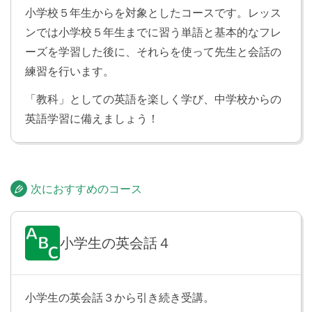
小学校５年生からを対象としたコースです。レッス
ンでは小学校５年生までに習う単語と基本的なフレ
ものの値段をたずねよう
Lesson 32
ーズを学習した後に、それらを使って先生と会話の
練習を行います。
道をたずねてお祭り会場へ行こう
Lesson 33
「教科」としての英語を楽しく学び、中学校からの
英語学習に備えましょう！
行きたい国を答えよう
Lesson 34
次におすすめのコース
したいことを答えよう
Lesson 35
小学生の英会話４
できることとその様子を伝えよう
Lesson 36
小学生の英会話３から引き続き受講。
この冬行きたい場所を話そう
Lesson 37