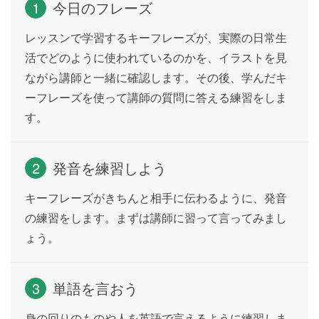
1
今日のフレーズ
う
レッスンで学習するキーフレーズが、実際の日常生
活でどのように使われているのかを、イラストを見
毎日のお手伝いについて言ってみよ
Lesson 22
ながら講師と一緒に確認します。その後、学んだキ
う
ーフレーズを使って講師の質問に答える練習をしま
す。
早起きはだれ？
Lesson 23
2
発音を練習しよう
キーフレーズがきちんと相手に伝わるように、発音
自分の誕生月を答えよう
Lesson 24
の練習をします。まずは講師に習って言ってみまし
ょう。
自分の誕生日を言ってみよう
Lesson 25
3
単語を言おう
身の回りのものや人を英語で言えるように練習しま
誕生日にほしいものを伝えよう
Lesson 26