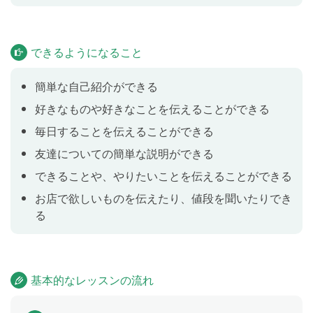
自分の家族を説明しよう
Lesson 16
できるようになること
簡単な自己紹介ができる
周りの人が得意なことを話そう
Lesson 17
好きなものや好きなことを伝えることができる
毎日することを伝えることができる
相手にできるかどうかたずねよう
Lesson 18
友達についての簡単な説明ができる
できることや、やりたいことを伝えることができる
お店で欲しいものを伝えたり、値段を聞いたりでき
かっこいいあの子はだれ？
Lesson 19
る
自分の気持ちを伝えよう
Lesson 20
基本的なレッスンの流れ
毎日何時に起きるのかたずねてみよ
Lesson 21