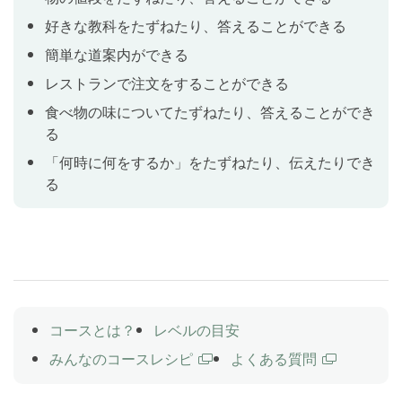
好きな教科をたずねたり、答えることができる
テスト
Lesson 10
簡単な道案内ができる
これまでのレッスンの内容をおさらいします。
レストランで注文をすることができる
食べ物の味についてたずねたり、答えることができ
道案内をしてみよう(1)
Lesson 11
る
建物や施設の名前を使って、道案内で使う言葉を学習
「何時に何をするか」をたずねたり、伝えたりでき
しましょう。
る
レストランで注文してみよう(1)
Lesson 12
食べ物や飲み物の名前を使って、レストランでの注文
の仕方を学習しましょう。
コースとは？
レベルの目安
道案内をしてみよう(2)
Lesson 13
みんなのコースレシピ
よくある質問
建物や施設の名前を使って道案内をしてみましょう。