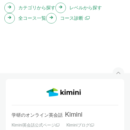
カテゴリから探す
レベルから探す
レストランで注文してみよう(2)
Lesson 14
全コース一覧
コース診断
食べ物と飲み物の名前を使ってレストランで注文して
みましょう。
テスト
Lesson 15
これまでのレッスンの内容をおさらいします。
味を表す言葉
Lesson 16
味を表す言葉を英語で言ってみましょう。
毎日すること
Lesson 17
Kimini
学研のオンライン英会話
毎日することを英語で言ってみましょう。
Kimini英会話公式ページ
Kiminiブログ