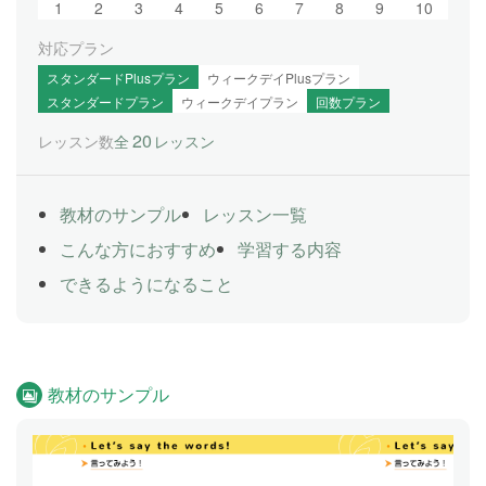
1
2
3
4
5
6
7
8
9
10
対応プラン
スタンダードPlusプラン
ウィークデイPlusプラン
スタンダードプラン
ウィークデイプラン
回数プラン
20
レッスン数
全
レッスン
教材のサンプル
レッスン一覧
こんな方におすすめ
学習する内容
できるようになること
教材のサンプル