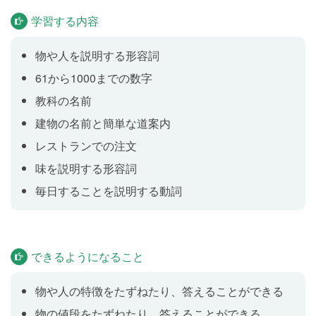
Lesson 6
学習する内容
教科の名前を英語で言ってみましょう。
物や人を説明する形容詞
人のとくちょう
Lesson 7
61から1000までの数字
人のとくちょうを表す言葉を英語で言ってみましょ
教科の名前
う。
建物の名前と簡単な道案内
レストランでの注文
好きな教科について話してみよう
Lesson 8
味を説明する形容詞
"Which subject do you like?"を使って、好きな教科につ
毎日することを説明する動詞
いて話してみましょう。
人のとくちょうについて話してみよう
Lesson 9
できるようになること
Whoを使って人のとくちょうについて話してみましょ
物や人の特徴をたずねたり、答えることができる
う。
物の値段をたずねたり、答えることができる