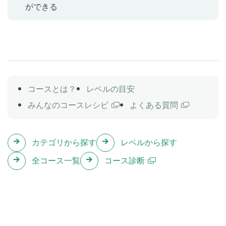
ができる
ずねることができるようになります。
リーディング
Lesson 8
Monica and Kenji are talking about what they have
been doing.
コースとは？
レベルの目安
みんなのコースレシピ
よくある質問
テスト
Lesson 9
これまでのレッスンの内容をおさらいします。
カテゴリから探す
レベルから探す
全コース一覧
コース診断
経験のあることについて伝えよう
Lesson 10
現在完了形(経験)の文を学習します。「私はフィリピン
を訪れたことがあります」のように、これまでに経験
したことのある物事について伝えられるようになりま
す。