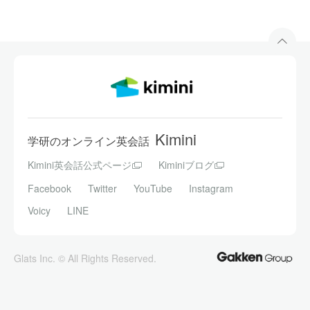
したことがあるかたずねよう
Lesson 11
現在完了形(経験)の疑問文と否定文を学習します。「今
までに～したことがありますか」のように、これまで
経験したことがあるかどうかをたずねたり、「一度も
～したことがありません」のように、今まで経験した
ことのないことについて伝えられるようになります。
Kimini
学研のオンライン英会話
Kimini英会話公式ページ
Kiminiブログ
リーディング
Lesson 12
Facebook
Twitter
YouTube
Instagram
Kaoru and Jim are talking about their experiences. Jim
has a plan to visit Osaka in the future.
Voicy
LINE
テスト
Lesson 13
Glats Inc. © All Rights Reserved.
これまでのレッスンの内容をおさらいします。