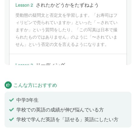
されたかどうかをたずねよう
Lesson 2
受動態の疑問文と否定文を学習します。「お寿司はフ
ィリピンで売られていますか」といった「～されてい
ますか」という質問をしたり、「この写真は日本で撮
られたものではありません」のように「〜されていま
せん」という否定の文を言えるようになります。
リーディング
Lesson 3
Anita went on a vacation in Japan last June. She was
with her Japanese friend, Mikiko when she went to
こんな方におすすめ
Kyoto.
中学3年生
学校での英語の成績が伸び悩んでいる方
受け身
Lesson 4
学校で学んだ英語を「話せる」英語にしたい方
受け身は「〜される」「〜された」という意味を表す
文で, be動詞（am, is, are, was, were）と過去分詞（動
詞から変化した形のひとつ）を組み合わせて表しま