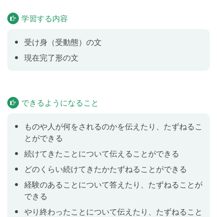
す。
学習する内容
受け身（受動態）の文
テスト
Lesson 5
現在完了形の文
これまでのレッスンの内容をおさらいします。
続けてきたことについて伝えよう
Lesson 6
できるようになること
現在完了形(継続)の文を学習します。「テニスを８年間
しています」「彼は５歳の時からサッカーをしていま
ものや人が何をされるのかを伝えたり、たずねるこ
す」のように、過去から現在までずっと継続している
とができる
物事について伝えられるようになります。
続けてきたことについて伝えることができる
どのくらい続けてきたかたずねることができる
どのくらい続けてきたかたずねよう
Lesson 7
経験のあることについて答えたり、たずねることが
how long を使った現在完了形(継続)の疑問文を学習し
できる
ます。「君のスマホ、どれくらい使ってる？」のよう
やり終わったことについて伝えたり、たずねること
に、「どれくらい（の期間）～していますか」と、た