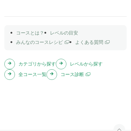
れるようになります。
助動詞のいろいろな表現
Lesson 8
コースとは？
レベルの目安
助動詞を使った文を学習します。「〜だったかもしれ
みんなのコースレシピ
よくある質問
ない」「〜だったに違いない」のように、過去に起こ
った出来事などに対する推量や意見を伝えられるよう
になります。
カテゴリから探す
レベルから探す
全コース一覧
コース診断
テスト
Lesson 9
これまでのレッスンの内容をおさらいします。
My Friends
Lesson 10
友達について話してみましょう。