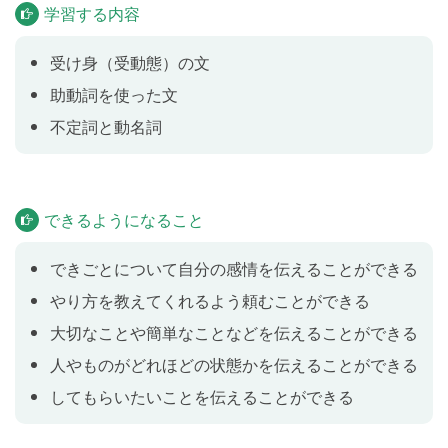
学習する内容
行います。「夫が今日の夕飯を作っています」という
現在進行形の文は、「今日の夕飯」を主語にして「今
受け身（受動態）の文
日の夕飯は夫によってつくられています」という受動
助動詞を使った文
態の文にすることができます。
不定詞と動名詞
テスト
Lesson 5
これまでのレッスンの内容をおさらいします。
できるようになること
My School
Lesson 6
できごとについて自分の感情を伝えることができる
学校について話してみましょう。
やり方を教えてくれるよう頼むことができる
大切なことや簡単なことなどを伝えることができる
人やものがどれほどの状態かを伝えることができる
助動詞
Lesson 7
してもらいたいことを伝えることができる
助動詞を使った文を学習します。「〜できます」「〜
かもしれません」「〜のはずだ」のように、意図や感
情などの細かなニュアンスをプラスして相手に伝えら