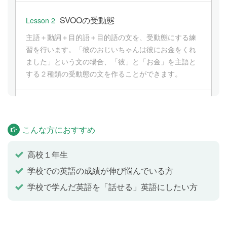
SVOOの受動態
Lesson 2
主語＋動詞＋目的語＋目的語の文を、受動態にする練
習を行います。「彼のおじいちゃんは彼にお金をくれ
ました」という文の場合、「彼」と「お金」を主語と
する２種類の受動態の文を作ることができます。
SVOCの受動態
Lesson 3
主語＋動詞＋目的語＋補語の文を、受動態にする練習
こんな方におすすめ
を行います。「私たちは彼女をスーパースターと呼び
ます」という文は、「彼女」を主語にして「彼女は私
高校１年生
たちによってスーパースターと呼ばれます」という受
学校での英語の成績が伸び悩んでいる方
動態の文にすることができます。
学校で学んだ英語を「話せる」英語にしたい方
進行形と完了形の受動態
Lesson 4
現在進行形と現在完了形の文を、受動態にする練習を