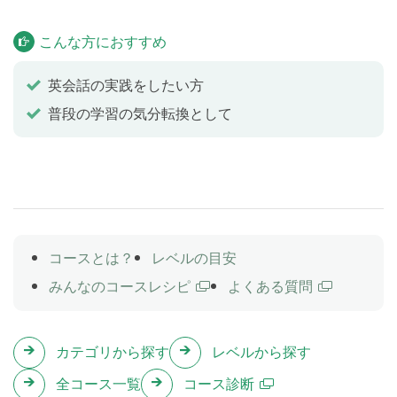
をお楽しみください。
こんな方におすすめ
夢や目標について
Topic 4
英会話の実践をしたい方
このレッスンは、講師との自由な会話が目的です。
普段の学習の気分転換として
上記のトピックはあくまで一例ですので、自由に会話
をお楽しみください。
故郷や出身について
Topic 5
このレッスンは、講師との自由な会話が目的です。
コースとは？
レベルの目安
上記のトピックはあくまで一例ですので、自由に会話
をお楽しみください。
みんなのコースレシピ
よくある質問
趣味について
Topic 6
カテゴリから探す
レベルから探す
このレッスンは、講師との自由な会話が目的です。
全コース一覧
コース診断
上記のトピックはあくまで一例ですので、自由に会話