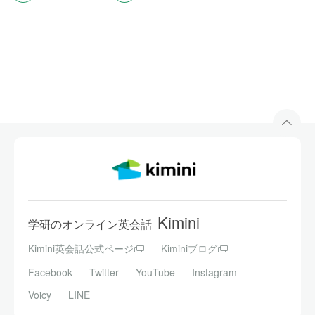
をお楽しみください。
次の休みにやりたいことについて
Topic 7
このレッスンは、講師との自由な会話が目的です。
上記のトピックはあくまで一例ですので、自由に会話
をお楽しみください。
得意なことや苦手なことについて
Topic 8
このレッスンは、講師との自由な会話が目的です。
上記のトピックはあくまで一例ですので、自由に会話
Kimini
をお楽しみください。
学研のオンライン英会話
Kimini英会話公式ページ
Kiminiブログ
好きな食べ物や嫌いな食べ物について
Topic 9
Facebook
Twitter
YouTube
Instagram
このレッスンは、講師との自由な会話が目的です。
Voicy
LINE
上記のトピックはあくまで一例ですので、自由に会話