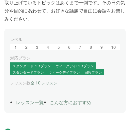
取り上げているトピックはあくまで一例です。その日の気
分や目的にあわせて、お好きな話題で自由に会話をお楽し
みください。
レベル
1
2
3
4
5
6
7
8
9
10
対応プラン
スタンダードPlusプラン
ウィークデイPlusプラン
スタンダードプラン
ウィークデイプラン
回数プラン
10
レッスン数
全
レッスン
レッスン一覧
こんな方におすすめ