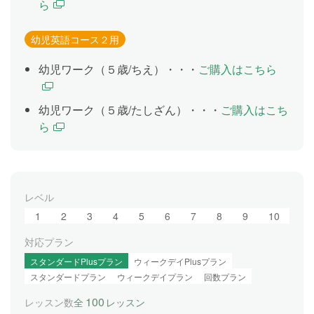
ら
幼児英語コース２用
幼児ワーク（５歳/ちえ）・・・
ご購入はこちら
幼児ワーク（５歳/たしざん）・・・
ご購入はこち
ら
レベル
1
2
3
4
5
6
7
8
9
10
対応プラン
スタンダードPlusプラン
ウィークデイPlusプラン
スタンダードプラン
ウィークデイプラン
回数プラン
100
レッスン数
全
レッスン