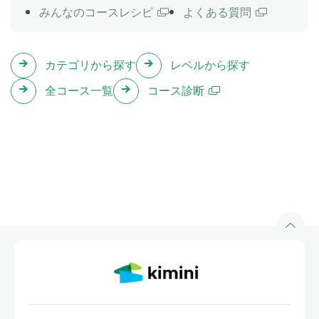
う。
みんなのコースレシピ
よくある質問
7 little monkeys (1)
Lesson 9
カテゴリから探す
レベルから探す
「数字」や「動物」についての表現に触れ、ゲームを
全コース一覧
コース診断
したり英語の歌をうたいます。
学研の幼児ワーク４歳／たしざん：１１ページ「６
に しよう」の内容を講師と一緒に取り組みます。事
前に該当ページのワークを行いレッスンに臨みましょ
う。
7 little monkeys (2)
Lesson 10
「数字」や「動物」についての表現に触れ、ゲームを
したり英語の歌をうたいます。
学研の幼児ワーク４歳／たしざん：１２ページ「６
に しよう」の内容を講師と一緒に取り組みます。事
前に該当ページのワークを行いレッスンに臨みましょ