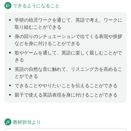
できるようになること
該当ページのワークを行いレッスンに臨みましょう。
学研の幼児ワークを通じて、英語で考え、ワークに
A walk in the park (1)
Lesson 5
取り組むことができる
「あいさつ」や「公園」についての表現に触れ、ゲー
身の回りのシチュエーションで出てくる表現や挨拶
ムをしたり英語の歌をうたいます。
などを身に付けることができる
学研の幼児ワーク４歳／たしざん：５ページ「いくつ
歌やゲームを通して、英語に楽しく親しむことがで
と いくつ」の内容を講師と一緒に取り組みます。事
きる
前に該当ページのワークを行いレッスンに臨みましょ
英語の自然な音に触れて、リスニング力を高めるこ
う。
とができる
できることややりたいことを伝えることができる
A walk in the park (2)
Lesson 6
親子で使える英語表現を身に付けることができる
「あいさつ」や「公園」についての表現に触れ、ゲー
ムをしたり英語の歌をうたいます。
学研の幼児ワーク４歳／たしざん：６ページ「いくつ
と いくつ」の内容を講師と一緒に取り組みます。事
教材担当より
前に該当ページのワークを行いレッスンに臨みましょ