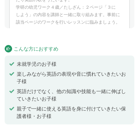
学研の幼児ワーク４歳／たしざん：２ページ「３に
しよう」の内容を講師と一緒に取り組みます。事前に
該当ページのワークを行いレッスンに臨みましょう。
Beautiful rainbow (3)
Lesson 3
こんな方におすすめ
「色」や「自然」についての表現に触れ、ゲームをし
たり英語の歌をうたいます。
未就学児のお子様
学研の幼児ワーク４歳／たしざん：３ページ「４に
楽しみながら英語の表現や音に慣れていきたいお
しよう」の内容を講師と一緒に取り組みます。事前に
子様
該当ページのワークを行いレッスンに臨みましょう。
英語だけでなく、他の知識や技能も一緒に伸ばし
ていきたいお子様
Beautiful rainbow (4)
Lesson 4
親子で一緒に使える英語を身に付けていきたい保
「色」や「自然」についての表現に触れ、ゲームをし
護者様・お子様
たり英語の歌をうたいます。
学研の幼児ワーク４歳／たしざん：４ページ「５に
しよう」の内容を講師と一緒に取り組みます。事前に