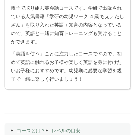
う。
親子で取り組む英会話コースです。学研で出版され
ている人気書籍「学研の幼児ワーク ４歳 ちえ／たし
ざん」を取り入れた英語＋知育の内容となっている
A walk in the park (3)
Lesson 7
ので、英語と一緒に知育トレーニングも受けること
「あいさつ」や「公園」についての表現に触れ、ゲー
ができます。
ムをしたり英語の歌をうたいます。
学研の幼児ワーク４歳／たしざん：７ページ「いくつ
「英語を使う」ことに注力したコースですので、初
と いくつ」の内容を講師と一緒に取り組みます。事
めて英語に触れるお子様や楽しく英語を身に付けた
前に該当ページのワークを行いレッスンに臨みましょ
いお子様におすすめです。幼児期に必要な学習を親
う。
子で一緒に楽しく行いましょう！
A walk in the park (4)
Lesson 8
「あいさつ」や「公園」についての表現に触れ、ゲー
ムをしたり英語の歌をうたいます。
学研の幼児ワーク４歳／たしざん：１０ページ「あ
と いくつ」の内容を講師と一緒に取り組みます。事
コースとは？
レベルの目安
前に該当ページのワークを行いレッスンに臨みましょ