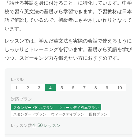
「話せる英語を身に付けること」に特化しています。中学
校で習う英文法の基礎から学習できます。予習教材は日本
語で解説しているので、初級者にもやさしい作りとなって
います。
レッスンでは、学んだ英文法を実際の会話で使えるように
しっかりとトレーニングを行います。基礎から英語を学び
つつ、スピーキング力を鍛えたい方におすすめです。
レベル
1
2
3
4
5
6
7
8
9
10
対応プラン
スタンダードPlusプラン
ウィークデイPlusプラン
スタンダードプラン
ウィークデイプラン
回数プラン
50
レッスン数
全
レッスン