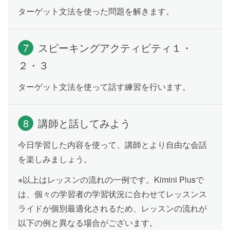
ターゲット文法を使った問題を解きます。
表現
「他のどの生徒よりも〜した」「私の4倍〜した」のよ
うに、他の人やものと比べてどれくらいなのかを伝え
7
スピーキングアクティビティ１・
られるようになります。
２・３
ターゲット文法を使って話す練習を行います。
確定的な未来・予定を表す現在進行
Lesson 19
形
8
講師と話してみよう
「今夜、外食する予定です」「映画を観るつもりで
す」のように、すでに手配されている予定や約束事に
今日学習した内容を使って、講師とより自由な会話
ついて伝えられるようになります。
を楽しみましょう。
※以上はレッスンの流れの一例です。Kimini Plusで
確定的な未来・予定を表す現在形
Lesson 20
は、個々の学習者の学習状況に合わせてレッスンス
「次の列車は2時に出発します」「3時から会議があり
ライドが個別最適化されるため、レッスンの流れが
ます」のように、時刻表に載っていることや変更のな
以下の例と異なる場合がございます。
い確定している未来の出来事について「現在形」の文