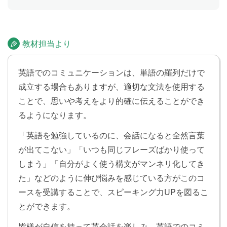
を使って伝えられるようになります。
to不定詞の副詞的用法
Lesson 21
教材担当より
「勉強するために図書館に行きました」のように、目
的について伝えられるようになります。
英語でのコミュニケーションは、単語の羅列だけで
成立する場合もありますが、適切な文法を使用する
ことで、思いや考えをより的確に伝えることができ
to不定詞の名詞的用法
Lesson 22
るようになります。
「私の夢は女優になることです」のように、「～する
こと」を使った文を言えるようになります。
「英語を勉強しているのに、会話になると全然言葉
が出てこない」「いつも同じフレーズばかり使って
しまう」「自分がよく使う構文がマンネリ化してき
to不定詞の形容詞的用法
Lesson 23
た」などのように伸び悩みを感じている方がこのコ
「昨日はテレビを見る（ための）時間がありませんで
ースを受講することで、スピーキング力UPを図るこ
した」のような、「〜するための」を使った文を言え
とができます。
るようになります。
皆様が自信を持って英会話を楽しみ、英語でのコミ