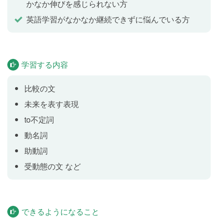
副詞の比較級 yes/no疑問文
かなか伸びを感じられない方
Lesson 6
英語学習がなかなか継続できずに悩んでいる方
２つのものや人を比べて、「もっと〜ですか」といっ
た質問をしたり、「もっと〜してください」のような
依頼をすることができる。
学習する内容
whichを使った比較級の疑問文
Lesson 7
比較の文
「どちらの方が人気ですか」のように、２つの物や人
未来を表す表現
を比べて「どちらが～ですか」とたずねることができ
るようになります。
to不定詞
動名詞
like ~ betterを使った文
Lesson 8
助動詞
受動態の文 など
「ミステリーよりコメディのほうが好きです」のよう
に、２つの物や人などを比べてどちらがより好きかを
伝えられるようになります。
できるようになること