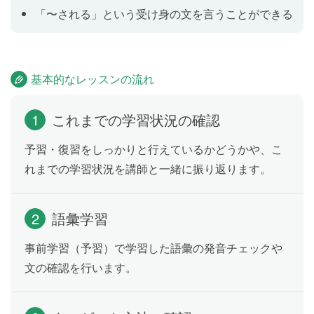
副詞の最上級（most ~型）
Lesson 12
「〜される」という受け身の文を言うことができる
「彼女は最も早くセリフを暗記できます」のように、
３人以上の人や物を比べて、誰・何が一番なのかを伝
えられるようになります。
基本的なレッスンの流れ
whatを使った最上級の疑問文
Lesson 13
1
これまでの学習状況の確認
「この辺りで一番古い建物は何ですか」のように、あ
予習・復習をしっかりと行えているかどうかや、こ
る特定の範囲の中で「なに」が一番なのかをたずねる
れまでの学習状況を講師と一緒に振り返ります。
ことができるようになります。
2
語彙学習
like ~ the bestを使った文
Lesson 14
「〜が一番好きです」のように、「なに」が一番好き
事前学習（予習）で学習した語彙の発音チェックや
なのかを伝えられるようになります。
文の確認を行います。
名詞を修飾する最上級
Lesson 15