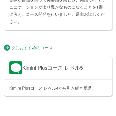
ュニケーションがより豊かなものになることを1番
感情の原因を表すto不定詞の副詞的用
Lesson 24
に考え、コース開発を行いました。是非お試しくだ
法
さい。
「あなたに会うとは驚きました」「会えて嬉しいで
す」のように、感じたことや思ったことについて伝え
られるようになります。
次におすすめのコース
hope, needを使ったto不定詞の文
Lesson 25
「〜する必要があります」「「〜するのを楽しみにし
Kimini Plusコース レベル5
ています」のように、しなければならないことや望ん
でいることなどについて伝えられるようになります。
Kimini Plusコース レベル4から引き続き受講。
want, likeを使ったto不定詞の文
Lesson 26
「〜することが好きです」「〜したいです」のよう
に、好きなことやしたいことを伝えられるようになり