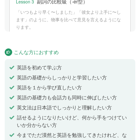
副詞の比較級（-er型）
Lesson 3
「いつもより早く〜しました」「彼女より上手に〜し
ます」のように、物事を比べて意見を言えるようにな
ります。
副詞の比較級（more ~型）
Lesson 4
こんな方におすすめ
「もっと頻繁に〜してください」「もっと静かに〜し
ます」のように、何かと比べて「もっと〜です」とい
英語を初めて学ぶ方
った文を言えるようになります。
英語の基礎からしっかりと学習したい方
英語を１から学び直したい方
形容詞の比較級 yes/no疑問文
Lesson 5
英語の基礎力も会話力も同時に伸ばしたい方
「〜は〜より軽いですか」「〜は〜より若いですか」
英文法は日本語でしっかりと理解したい方
のように、２つの物や人を比べてそれらについてたず
話せるようになりたいけど、何から手をつけてい
ねることができるようになります。
いか分からない方
今までただ漠然と英語を勉強してきたけれど、な