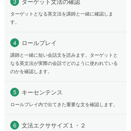
3
ターゲット文法の確認
「クラスで一番背が高い生徒」「最高の思い出」のよ
ターゲットとなる英文法を講師と一緒に確認しま
うに、一番のものや人ついて伝えることができるよう
になります。
す。
原級比較 as ~ as …
Lesson 16
4
ロールプレイ
「彼は父親と同じくらいお金持ちです」のように、２
講師と一緒に短い会話文を読みます。ターゲットと
人の人やものを比べて「同じくらい〜だ」と言えるよ
なる英文法が実際の会話でどのように使われている
うになります。
のかを確認します。
原級比較 not as ~ as …
Lesson 17
5
キーセンテンス
「あなたほど英語を上手に話せません」のように、２
人の人やものを比べて「〜ほど〜ではない」と言える
ロールプレイ内で出てきた重要な文を確認します。
ようになります。
6
文法エクササイズ１・２
any otherや倍数表現を使った比較の
Lesson 18