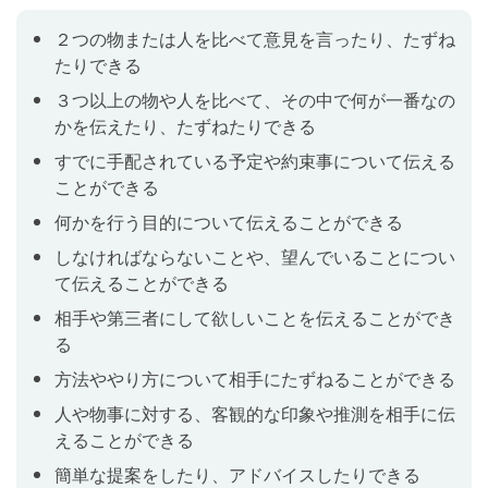
形容詞の最上級（-est型）
Lesson 9
２つの物または人を比べて意見を言ったり、たずね
「それはこの辺りで一番大きな建物です」のように、
たりできる
３つ以上の物や人を比べて、その中で何が一番なのか
３つ以上の物や人を比べて、その中で何が一番なの
を伝えられるようになります。
かを伝えたり、たずねたりできる
すでに手配されている予定や約束事について伝える
形容詞の最上級（most ~型）
Lesson 10
ことができる
「この本が一番おもしろいと思います」のように、３
何かを行う目的について伝えることができる
つ以上の物や人を比べて、その中で何が一番なのかを
しなければならないことや、望んでいることについ
伝えられるようになります。
て伝えることができる
相手や第三者にして欲しいことを伝えることができ
副詞の最上級（-est型）
Lesson 11
る
「彼はクラスで一番早く走ります」のように、３人以
方法ややり方について相手にたずねることができる
上の人や物を比べて、誰・何が一番なのかを伝えられ
人や物事に対する、客観的な印象や推測を相手に伝
るようになります。
えることができる
簡単な提案をしたり、アドバイスしたりできる