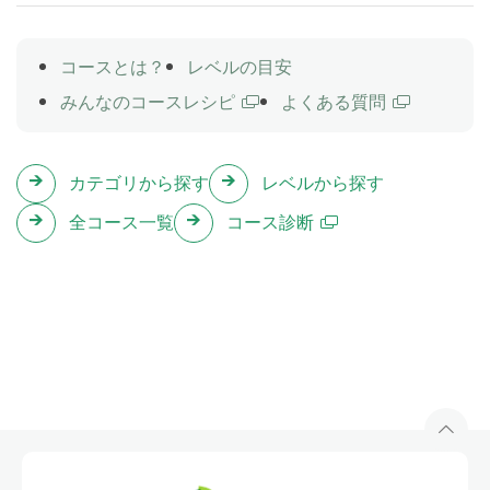
ます。
コースとは？
レベルの目安
wantの後に人を置くto不定詞の文
Lesson 27
みんなのコースレシピ
よくある質問
「私はあなたに〜してほしいです」のように、相手や
第三者にしてほしいことを伝えられるようになりま
す。
カテゴリから探す
レベルから探す
全コース一覧
コース診断
It ~ to … 構文
Lesson 28
difficultやnecessaryなどの形容詞を用いて、「～する
ことは難しい/必須だ」などのように自分の意見を伝え
られるようになります。
how to ~ を使った文
Lesson 29
「〜への行き方を教えてください」「〜のやり方が分
かりません」のように「～の仕方、やり方」について