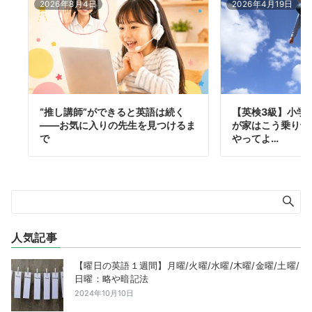
2026年8月4日
2026年4月19日
“推し講師”ができると英語は続く
【英検3級】小学
——お気に入りの先生を見つけるま
が家はこう乗り切
で
やってよ…
人気記事
【曜日の英語１週間】月曜/火曜/水曜/木曜/金曜/土曜/
日曜：略や暗記法
2024年10月10日