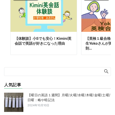
【体験談】小5でも安心！Kimini英
【英検１級合格体験
会話で英語が好きになった理由
生Yokoさんが英
剖…
人気記事
【曜日の英語１週間】月曜/火曜/水曜/木曜/金曜/土曜/
日曜：略や暗記法
2024年10月10日