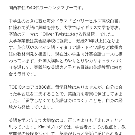
関西在住の40代ワーキングマザーです。
中学生のときに観た海外ドラマ『ビバリーヒルズ高校白書』
に憧れて英語に興味を持ち、大学ではイギリス文学を専攻。
卒論のテーマは「Oliver Twistにおける救貧院」でした。
大学卒業後は英会話学校に就職し、勤続20年以上になりま
す。英会話やスペイン語・イタリア語・ドイツ語など欧州言
語の教材開発を担当し、現在は小学生向け英会話コースに携
わっています。外国人講師とのやりとりやカリキュラムづく
りを通して、実践的な英語力と子ども目線の英語教育に向き
合う毎日です。
TOEICスコアは880点。留学経験はありませんが、自分に合
った学習法を工夫することで、英語力を着実に伸ばしてきま
した。「留学しなくても英語は身につく」ことを、自身の経
験から発信しています。
英語を学ぶうえで大切なのは、正しさよりも「楽しさ」だと
思っています。Kiminiブログでは、学習者としての視点と、教
材開発の経験を活かして、英語がもっと身近に感じられるよ