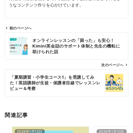
うなコンテンツ作りを心がけています。
前のページへ
投
オンラインレッスンの「困った」も安心！
稿
Kimini英会話のサポート体制と先生の機転に
ナ
助けられた話
ビ
ゲ
次のページへ
ー
「夏期講習・小学生コース1」を受講してみ
シ
た！英語講師が生徒・保護者目線でレッスンレ
ョ
ビュー＆考察
ン
関連記事
2026年1月12日
2026年1月10日