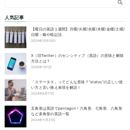
人気記事
【曜日の英語１週間】月曜/火曜/水曜/木曜/金曜/土曜/
日曜：略や暗記法
2024年10月10日
X（旧Twitter）のセンシティブ（英語）の意味と解除
方法とは？
2026年1月1日
「ステータス」ってどんな意味？”status”の正しい使
い方と言い換え表現を解説！
2024年6月17日
五角形は英語でpentagon！六角形、七角形、八角形
など多角形の英語一覧
2024年11月21日