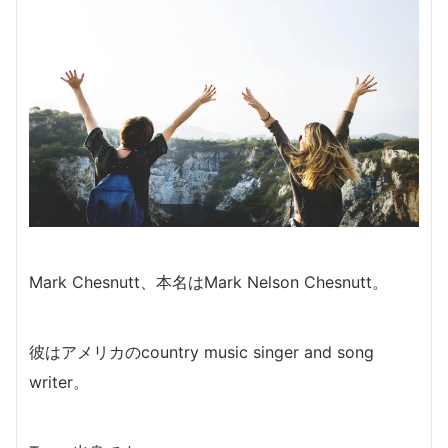
Mark Chesnutt、本名はMark Nelson Chesnutt。
彼はアメリカのcountry music singer and song
writer。