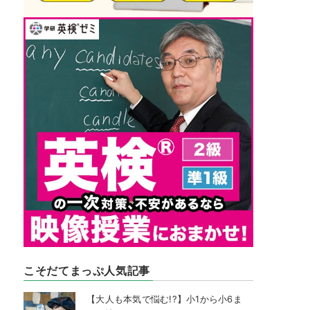
こそだてまっぷ人気記事
【大人も本気で悩む!?】小1から小6ま