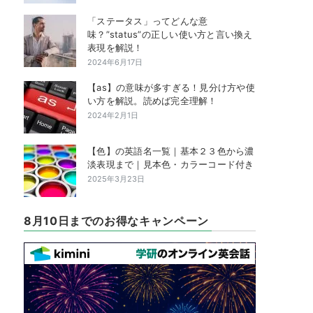
「ステータス」ってどんな意
味？”status”の正しい使い方と言い換え
表現を解説！
2024年6月17日
【as】の意味が多すぎる！見分け方や使
い方を解説。読めば完全理解！
2024年2月1日
【色】の英語名一覧｜基本２３色から濃
淡表現まで｜見本色・カラーコード付き
2025年3月23日
8月10日までのお得なキャンペーン