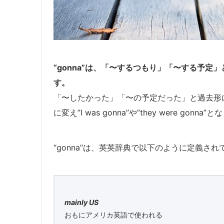
“gonna”は、「〜するつもり」「〜する予定」と
す。
「〜したかった」「〜の予定だった」と過去形
に変え”I was gonna”や”they were gonna
“gonna”は、英英辞典で以下のように定義され
mainly US
おもにアメリカ英語で使われる