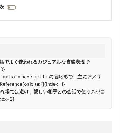
次
話でよく使われるカジュアルな省略表現
で
=0}
o、”gotta”＝have got to の省略形で、
主にアメリ
Reference[oaicite:1]{index=1}
ルな場では避け、親しい相手との会話で使う
のが自
dex=2}