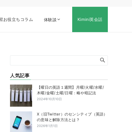
習お役立ちコラム
Kimini英会話
体験談
人気記事
【曜日の英語１週間】月曜/火曜/水曜/
木曜/金曜/土曜/日曜：略や暗記法
2024年10月10日
X（旧Twitter）のセンシティブ（英語）
の意味と解除方法とは？
2026年1月1日