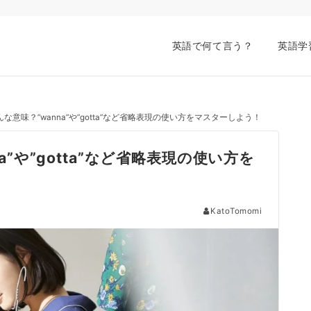
英語で何て言う？
英語学
どんな意味？”wanna”や”gotta”など省略表現の使い方をマスターしよう！
na”や”gotta”など省略表現の使い方を
KatoTomomi