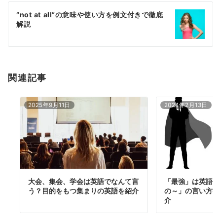
ー
“not at all”の意味や使い方を例文付きで徹底
シ
解説
ョ
ン
関連記事
2025年9月11日
2024年2月13日
大会、集会、学会は英語でなんて言
「最強」は英語で
う？目的をもつ集まりの英語を紹介
の～」の言い方や
介