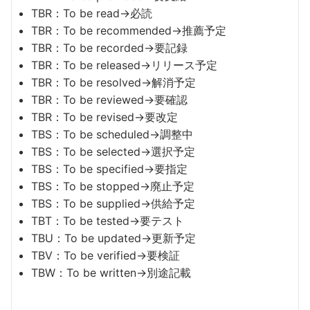
TBR：To be read→必読
TBR：To be recommended→推薦予定
TBR：To be recorded→要記録
TBR：To be released→リリース予定
TBR：To be resolved→解消予定
TBR：To be reviewed→要確認
TBR：To be revised→要改定
TBS：To be scheduled→調整中
TBS：To be selected→選択予定
TBS：To be specified→要指定
TBS：To be stopped→廃止予定
TBS：To be supplied→供給予定
TBT：To be tested→要テスト
TBU：To be updated→更新予定
TBV：To be verified→要検証
TBW：To be written→別途記載