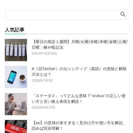
人気記事
【曜日の英語１週間】月曜/火曜/水曜/木曜/金曜/土曜/
日曜：略や暗記法
2024年10月10日
X（旧Twitter）のセンシティブ（英語）の意味と解除
方法とは？
2026年1月1日
「ステータス」ってどんな意味？”status”の正しい使
い方と言い換え表現を解説！
2024年6月17日
【as】の意味が多すぎる！見分け方や使い方を解説。
読めば完全理解！