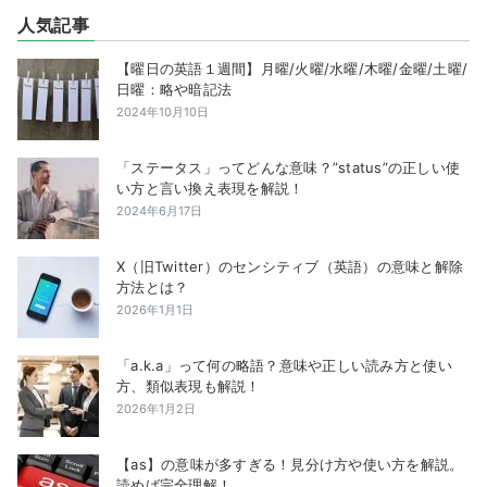
人気記事
【曜日の英語１週間】月曜/火曜/水曜/木曜/金曜/土曜/
日曜：略や暗記法
2024年10月10日
「ステータス」ってどんな意味？”status”の正しい使
い方と言い換え表現を解説！
2024年6月17日
X（旧Twitter）のセンシティブ（英語）の意味と解除
方法とは？
2026年1月1日
「a.k.a」って何の略語？意味や正しい読み方と使い
方、類似表現も解説！
2026年1月2日
【as】の意味が多すぎる！見分け方や使い方を解説。
読めば完全理解！