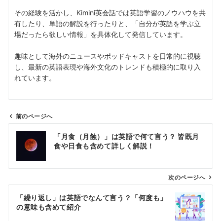
その経験を活かし、Kimini英会話では英語学習のノウハウを共
有したり、単語の解説を行ったりと、「自分が英語を学ぶ立
場だったら欲しい情報」を具体化して発信しています。
趣味として海外のニュースやポッドキャストを日常的に視聴
し、最新の英語表現や海外文化のトレンドも積極的に取り入
れています。
前のページへ
投
「月食（月蝕）」は英語で何て言う？ 皆既月
稿
食や日食も含めて詳しく解説！
ナ
ビ
ゲ
次のページへ
ー
「繰り返し」は英語でなんて言う？「何度も」
シ
の意味も含めて紹介
ョ