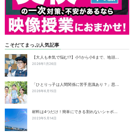
こそだてまっぷ人気記事
【大人も本気で悩む!?】小1から小6まで、地頭...
2026年1月26日
「ひとりっ子は人間関係に苦手意識あり？」思...
2026年6月15日
材料は4つだけ！簡単にできる割れないシャボ...
2023年5月14日