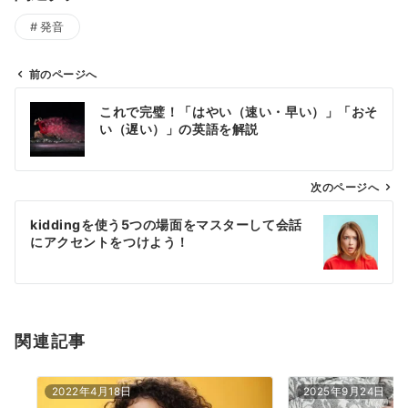
発音
前のページへ
投
これで完璧！「はやい（速い・早い）」「おそ
稿
い（遅い）」の英語を解説
ナ
ビ
ゲ
次のページへ
ー
kiddingを使う5つの場面をマスターして会話
シ
にアクセントをつけよう！
ョ
ン
関連記事
2022年4月18日
2025年9月24日