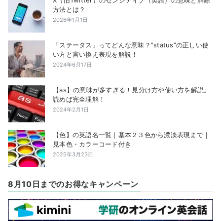
X（旧Twitter）のセンシティブ（英語）の意味と解除
方法とは？
2026年1月1日
「ステータス」ってどんな意味？”status”の正しい使
い方と言い換え表現を解説！
2024年6月17日
【as】の意味が多すぎる！見分け方や使い方を解説。
読めば完全理解！
2024年2月1日
【色】の英語名一覧｜基本２３色から濃淡表現まで｜
見本色・カラーコード付き
2025年3月23日
8月10日までのお得なキャンペーン