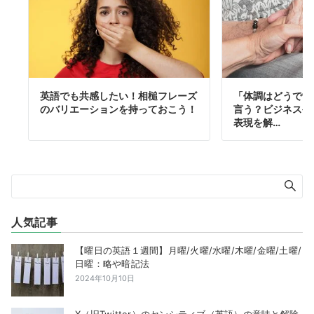
英語でも共感したい！相槌フレーズ
「体調はどうです
のバリエーションを持っておこう！
言う？ビジネスや
表現を解…
人気記事
【曜日の英語１週間】月曜/火曜/水曜/木曜/金曜/土曜/
日曜：略や暗記法
2024年10月10日