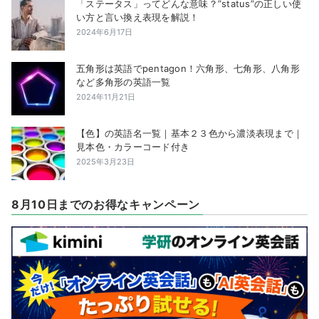
「ステータス」ってどんな意味？”status”の正しい使
い方と言い換え表現を解説！
2024年6月17日
五角形は英語でpentagon！六角形、七角形、八角形
など多角形の英語一覧
2024年11月21日
【色】の英語名一覧｜基本２３色から濃淡表現まで｜
見本色・カラーコード付き
2025年3月23日
8月10日までのお得なキャンペーン