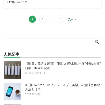
2025年3月29日
投
…
1
2
11
次へ
稿
の
ペ
ー
ジ
送
人気記事
り
【曜日の英語１週間】月曜/火曜/水曜/木曜/金曜/土曜/
日曜：略や暗記法
2024年10月10日
X（旧Twitter）のセンシティブ（英語）の意味と解除
方法とは？
2026年1月1日