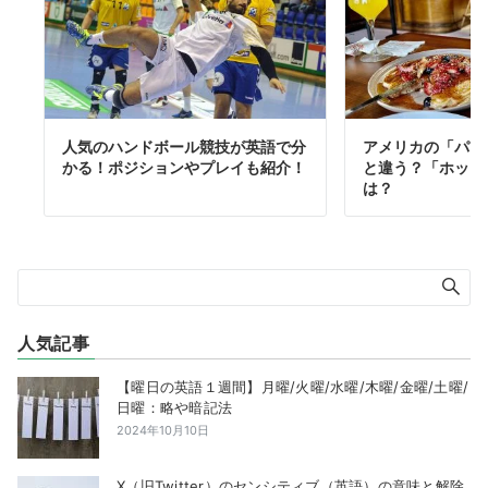
人気のハンドボール競技が英語で分
アメリカの「パン
かる！ポジションやプレイも紹介！
と違う？「ホット
は？
人気記事
【曜日の英語１週間】月曜/火曜/水曜/木曜/金曜/土曜/
日曜：略や暗記法
2024年10月10日
X（旧Twitter）のセンシティブ（英語）の意味と解除