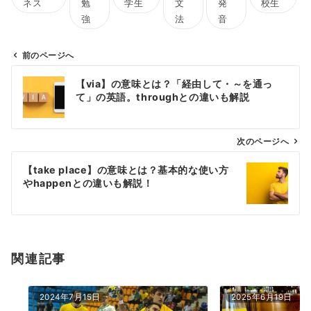
ネス
勉
学生
文
発
校生
強
法
音
前のページへ
投
【via】の意味とは？「経由して・～を通っ
稿
て」の英語。throughとの違いも解説
ナ
ビ
ゲ
次のページへ
ー
【take place】の意味とは？基本的な使い方
シ
やhappenとの違いも解説！
ョ
ン
関連記事
2024年7月15日
2025年6月19日