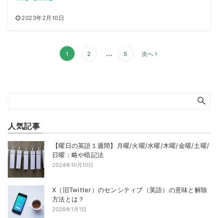
2023年2月10日
投
…
1
2
5
次へ
稿
の
ペ
ー
ジ
送
人気記事
り
【曜日の英語１週間】月曜/火曜/水曜/木曜/金曜/土曜/
日曜：略や暗記法
2024年10月10日
X（旧Twitter）のセンシティブ（英語）の意味と解除
方法とは？
2026年1月1日