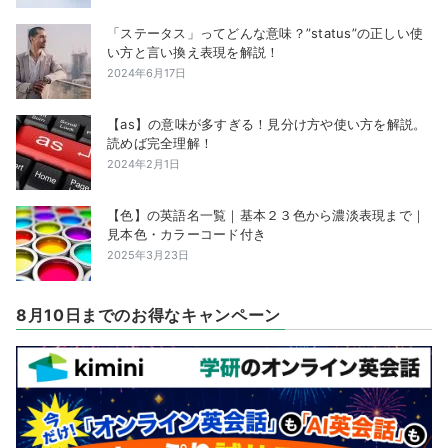
「ステータス」ってどんな意味？”status”の正しい使
い方と言い換え表現を解説！
2024年6月17日
【as】の意味が多すぎる！見分け方や使い方を解説。
読めば完全理解！
2024年2月1日
【色】の英語名一覧｜基本２３色から濃淡表現まで｜
見本色・カラーコード付き
2025年3月23日
8月10日までのお得なキャンペーン