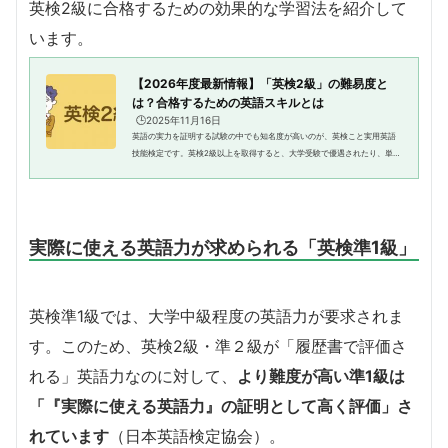
英検2級に合格するための効果的な学習法を紹介して
います。
【2026年度最新情報】「英検2級」の難易度と
は？合格するための英語スキルとは
🕒️2025年11月16日
英語の実力を証明する試験の中でも知名度が高いのが、英検こと実用英語
技能検定です。英検2級以上を取得すると、大学受験で優遇されたり、単位
認定を受けることができる大学が増えているほか、就職でのアピール材料
になります。では、一定の能力...
実際に使える英語力が求められる「
英検準1級」
英検準1級では、大学中級程度の英語力が要求されま
す。このため、英検2級・準２級が「履歴書で評価さ
れる」英語力なのに対して、
より難度が高い準1級は
「『実際に使える英語力』の証明として高く評価」さ
れています
（日本英語検定協会）。