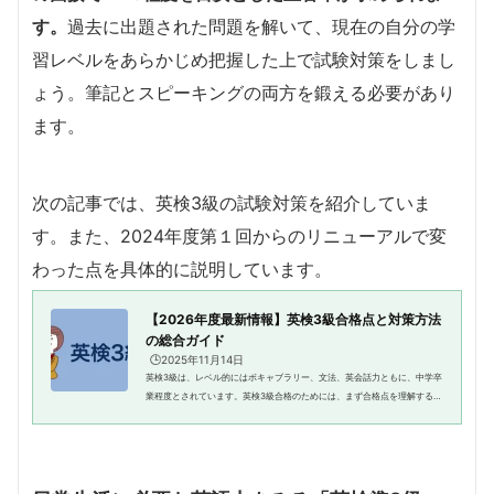
す。
過去に出題された問題を解いて、現在の自分の学
習レベルをあらかじめ把握した上で試験対策をしまし
ょう。筆記とスピーキングの両方を鍛える必要があり
ます。
次の記事では、英検3級の試験対策を紹介していま
す。また、2024年度第１回からのリニューアルで変
わった点を具体的に説明しています。
【2026年度最新情報】英検3級合格点と対策方法
の総合ガイド
🕒️2025年11月14日
英検3級は、レベル的にはボキャブラリー、文法、英会話力ともに、中学卒
業程度とされています。英検3級合格のためには、まず合格点を理解するこ
とが重要です。英検3級の合格点は、総合得点の60%以上が目安とされてい
ます。この試験はリーディン...