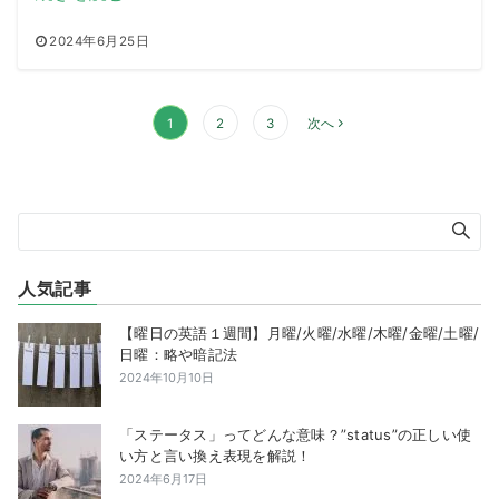
2024年6月25日
投
1
2
3
次へ
稿
の
ペ
ー
ジ
送
人気記事
り
【曜日の英語１週間】月曜/火曜/水曜/木曜/金曜/土曜/
日曜：略や暗記法
2024年10月10日
「ステータス」ってどんな意味？”status”の正しい使
い方と言い換え表現を解説！
2024年6月17日