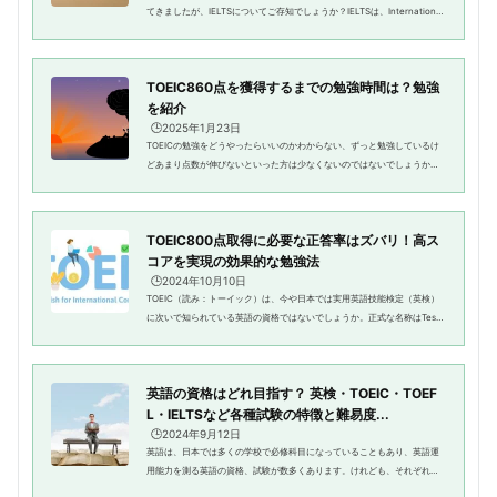
てきましたが、IELTSについてご存知でしょうか？IELTSは、International
English Language Testing Systemの略称で、英語運営能力を評価する試
験です。何の略なのかを聞く...
TOEIC860点を獲得するまでの勉強時間は？勉強
を紹介
🕒️2025年1月23日
TOEICの勉強をどうやったらいいのかわからない、ずっと勉強しているけ
どあまり点数が伸びないといった方は少なくないのではないでしょうか？
今回はそんな方々に向けて、TOEIC860点を獲得するまでの勉強法をご紹
介します！オンライン英会話や留学...
TOEIC800点取得に必要な正答率はズバリ！高ス
コアを実現の効果的な勉強法
🕒️2024年10月10日
TOEIC（読み：トーイック）は、今や日本では実用英語技能検定（英検）
に次いで知られている英語の資格ではないでしょうか。正式な名称はTest
of English for International Communication（国際コミュニケーション英
語能力テスト）で、TOEICはそ...
英語の資格はどれ目指す？ 英検・TOEIC・TOEF
L・IELTSなど各種試験の特徴と難易度...
🕒️2024年9月12日
英語は、日本では多くの学校で必修科目になっていることもあり、英語運
用能力を測る英語の資格、試験が数多くあります。けれども、それぞれの
資格にはどのような特徴があるのか、そして取得した英語の資格はどのよ