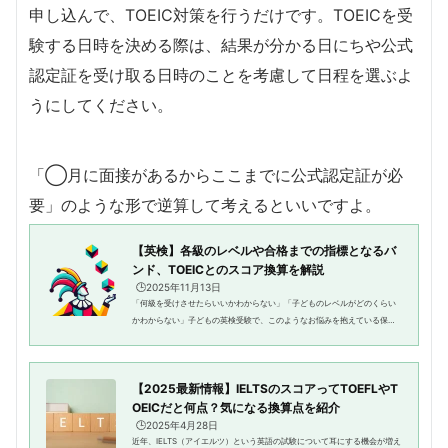
申し込んで、TOEIC対策を行うだけです。TOEICを受
験する日時を決める際は、結果が分かる日にちや公式
認定証を受け取る日時のことを考慮して日程を選ぶよ
うにしてください。
「◯月に面接があるからここまでに公式認定証が必
要」のような形で逆算して考えるといいですよ。
【英検】各級のレベルや合格までの指標となるバ
ンド、TOEICとのスコア換算を解説
🕒️2025年11月13日
「何級を受けさせたらいいかわからない」「子どものレベルがどのくらい
かわからない」子どもの英検受験で、このようなお悩みを抱えている保護
者の方は多いでしょう。保護者の方もお子様も初めての受験であれば、知
らないことだらけで不安になっ...
【2025最新情報】IELTSのスコアってTOEFLやT
OEICだと何点？気になる換算点を紹介
🕒️2025年4月28日
近年、IELTS（アイエルツ）という英語の試験について耳にする機会が増え