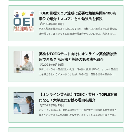
うに役に立つのか、ということ...
TOEIC目標スコア達成に必要な勉強時間を100点
単位で紹介！スコアごとの勉強法も解説
🕒️2024年3月10日
TOEIC対策を始めるときに気になるのが、目標スコア達成までに必要な勉
強時間です。はっきりとした勉強時間は分からないにせよ、大体どのくら
いかかるのかを知っておくことで、学習計画が立てやすくなったり、モチ
ベーションを保ちやすくなったり...
英検やTOEICテスト向けにオンライン英会話は活
用できる？ 活用法と英語の勉強法を紹介
🕒️2023年9月16日
以前はオンライン英会話といえば、日本語の使用はNGで、とにかく英会話
力を鍛えるというイメージでしたが、昨今では、英語学習者の目的やニー
ズに合ったオンライン英会話が増えてきています。英語学習者の昨今のニ
ーズとして、英検合格やTOEICの...
【オンライン英会話】TOEIC・英検・TOFLE対策
になる！大学生にお勧め理由を紹介
🕒️2023年9月15日
オンライン英会話は、他の英語学習サービスの中でも非常に低額で取り入
れることができる人気の高い手段です。オンライン英会話は社会人だけで
なく、英語学習に関心の高い大学生にも人気があります。実際に、他でも
ない大学生にこそ、オンライン...