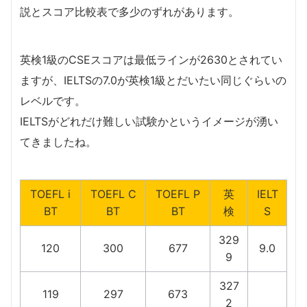
説とスコア比較表で多少のずれがあります。
英検1級のCSEスコアは最低ラインが2630とされてい
ますが、IELTSの7.0が英検1級とだいたい同じぐらいの
レベルです。
IELTSがどれだけ難しい試験かというイメージが湧い
てきましたね。
TOEFL i
TOEFL C
TOEFL P
英
IELT
BT
BT
BT
検
S
329
120
300
677
9.0
9
327
119
297
673
2