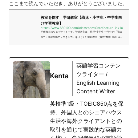
ここまで読んでいただき、ありがとうございました。
教室を探す｜学研教室【幼児・小学生・中学生向
け学習教室】
https://www.889100.com/classrooms?prefecture_id=10
学研教室のウェブサイトです。学研教室は、幼児･小学生･中学生の「認知
能力＋非認知能力＝生きる力」をはぐくむ学研教室（算数/数学･国語･英
語）です。
英語学習コンテン
ツライター /
Kenta
English Learning
Content Writer
英検準1級・TOEIC850点を保
持。外国人とのシェアハウス
生活や海外クライアントとの
取引を通じて実践的な英語力