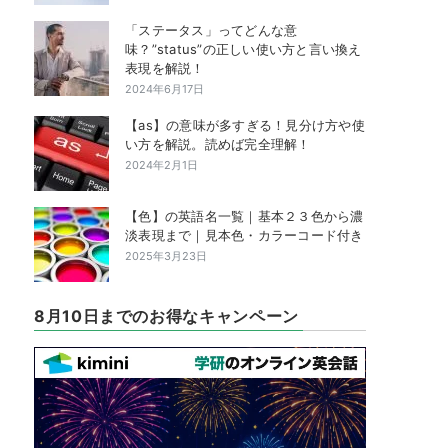
「ステータス」ってどんな意
味？”status”の正しい使い方と言い換え
表現を解説！
2024年6月17日
【as】の意味が多すぎる！見分け方や使
い方を解説。読めば完全理解！
2024年2月1日
【色】の英語名一覧｜基本２３色から濃
淡表現まで｜見本色・カラーコード付き
2025年3月23日
8月10日までのお得なキャンペーン