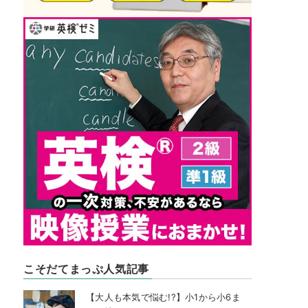
こそだてまっぷ人気記事
【大人も本気で悩む!?】小1から小6ま