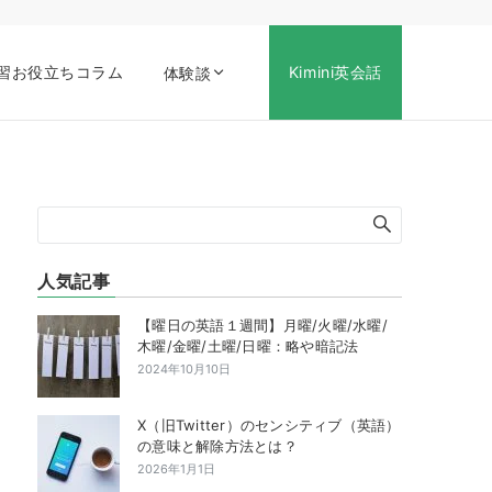
習お役立ちコラム
Kimini英会話
体験談
人気記事
【曜日の英語１週間】月曜/火曜/水曜/
木曜/金曜/土曜/日曜：略や暗記法
2024年10月10日
X（旧Twitter）のセンシティブ（英語）
の意味と解除方法とは？
2026年1月1日