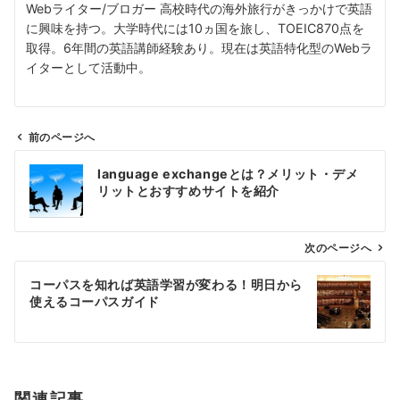
Webライター/ブロガー 高校時代の海外旅行がきっかけで英語
に興味を持つ。大学時代には10ヵ国を旅し、TOEIC870点を
取得。6年間の英語講師経験あり。現在は英語特化型のWebラ
イターとして活動中。
前のページへ
投
language exchangeとは？メリット・デメ
稿
リットとおすすめサイトを紹介
ナ
ビ
ゲ
次のページへ
ー
コーパスを知れば英語学習が変わる！明日から
シ
使えるコーパスガイド
ョ
ン
関連記事