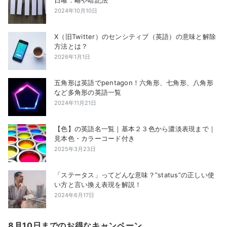
日曜：略や暗記法
2024年10月10日
X（旧Twitter）のセンシティブ（英語）の意味と解除
方法とは？
2026年1月1日
五角形は英語でpentagon！六角形、七角形、八角形
など多角形の英語一覧
2024年11月21日
【色】の英語名一覧｜基本２３色から濃淡表現まで｜
見本色・カラーコード付き
2025年3月23日
「ステータス」ってどんな意味？”status”の正しい使
い方と言い換え表現を解説！
2024年6月17日
8月10日までのお得なキャンペーン