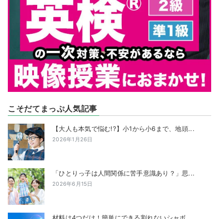
こそだてまっぷ人気記事
【大人も本気で悩む!?】小1から小6まで、地頭...
2026年1月26日
「ひとりっ子は人間関係に苦手意識あり？」思...
2026年6月15日
材料は4つだけ！簡単にできる割れないシャボ...