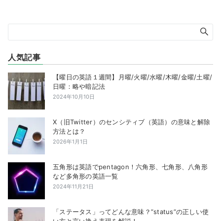
人気記事
【曜日の英語１週間】月曜/火曜/水曜/木曜/金曜/土曜/
日曜：略や暗記法
2024年10月10日
X（旧Twitter）のセンシティブ（英語）の意味と解除
方法とは？
2026年1月1日
五角形は英語でpentagon！六角形、七角形、八角形
など多角形の英語一覧
2024年11月21日
「ステータス」ってどんな意味？”status”の正しい使
い方と言い換え表現を解説！