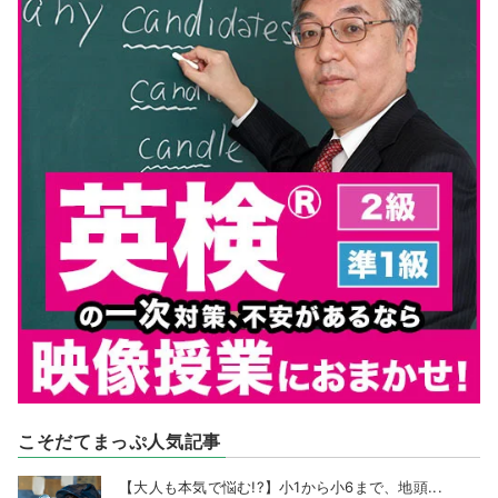
こそだてまっぷ人気記事
【大人も本気で悩む!?】小1から小6まで、地頭...