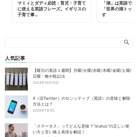
マミィとダディ必読：育児・子育て
「湖」は英語で何
に使える英語フレーズ。イギリスの
「世界の湖トップ
子育て事…
す
人気記事
【曜日の英語１週間】月曜/火曜/水曜/木曜/金曜/土曜/
日曜：略や暗記法
2024年10月10日
X（旧Twitter）のセンシティブ（英語）の意味と解除
方法とは？
2026年1月1日
「ステータス」ってどんな意味？”status”の正しい使
い方と言い換え表現を解説！