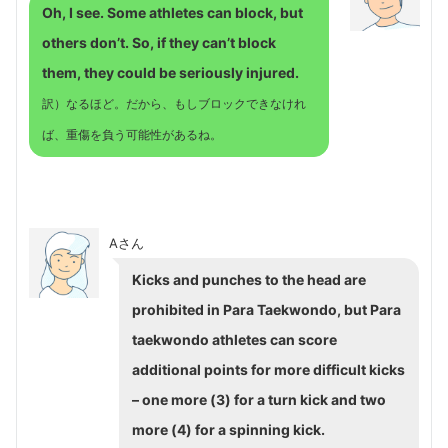
Oh, I see. Some athletes can block, but
others don’t. So, if they can’t block
them, they could be seriously injured.
訳）なるほど。だから、もしブロックできなけれ
ば、重傷を負う可能性があるね。
Aさん
Kicks and punches to the head are
prohibited in Para Taekwondo, but Para
taekwondo athletes can score
additional points for more difficult kicks
– one more (3) for a turn kick and two
more (4) for a spinning kick.