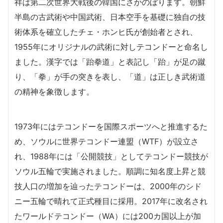
祥は第二次世界大戦後の韓国にさかのぼります。朝鮮
半島の古武術や中国武術、日本空手を基礎に独自の技
術体系を確立したチェ・ホンヒ氏が創始者とされ、
1955年にオリジナルの武術に対しテコンドーと命名し
ました。漢字では「跆拳道」と表記し「跆」が足の蹴
り、「拳」が手の突きを表し、「道」は正しき武術道
の精神を象徴します。
1973年にはテコンドーを国際スポーツへと推進するた
め、ソウルに世界テコンドー連盟（WTF）が設立さ
れ、1988年には「公開競技」としてテコンドー競技が
ソウル五輪で実施されました。順調に知名度上昇と競
技人口の増加を辿ったテコンドーは、2000年のシド
ニー五輪で晴れて正式種目に採用。2017年に改名され
たワールドテコンドー（WA）には200カ国以上が加