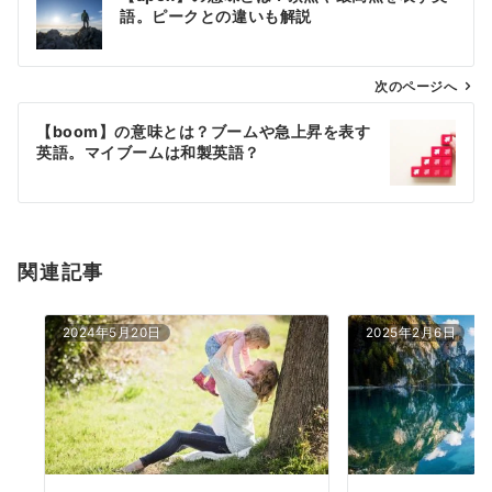
稿
語。ピークとの違いも解説
ナ
ビ
ゲ
次のページへ
ー
【boom】の意味とは？ブームや急上昇を表す
シ
英語。マイブームは和製英語？
ョ
ン
関連記事
2024年5月20日
2025年2月6日