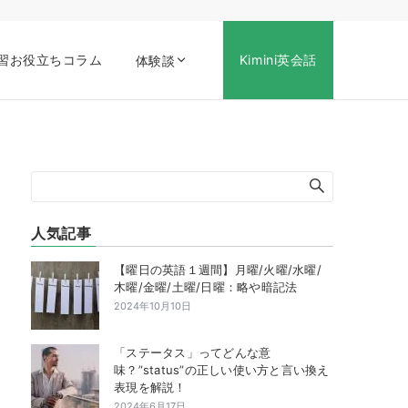
習お役立ちコラム
Kimini英会話
体験談
人気記事
【曜日の英語１週間】月曜/火曜/水曜/
木曜/金曜/土曜/日曜：略や暗記法
2024年10月10日
「ステータス」ってどんな意
味？”status”の正しい使い方と言い換え
表現を解説！
2024年6月17日