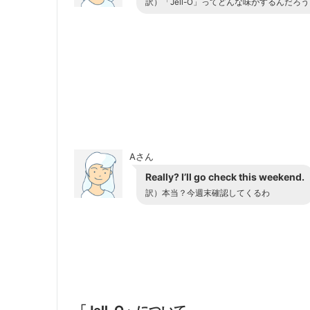
訳）「Jell-O」ってどんな味がするんだろ
Aさん
Really? I’ll go check this weekend.
訳）本当？今週末確認してくるわ
「Jell-O」について