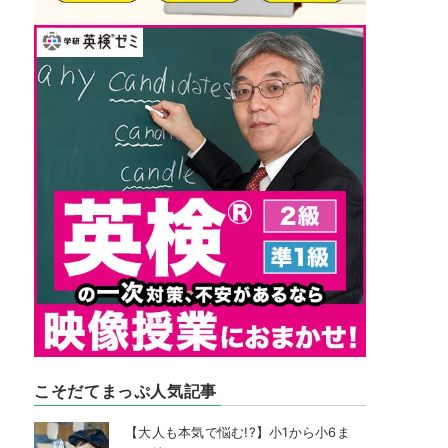
こそだてまっぷ人気記事
【大人も本気で悩む!?】小1から小6ま