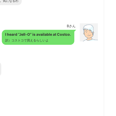
う。気になるわ
Bさん
I heard “Jell-O” is available at Costco.
訳）コストコで買えるらしいよ