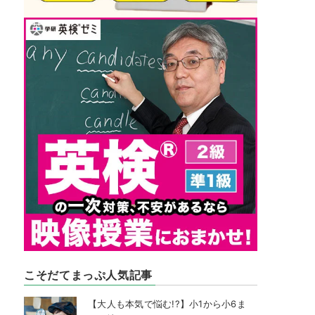
こそだてまっぷ人気記事
【大人も本気で悩む!?】小1から小6ま