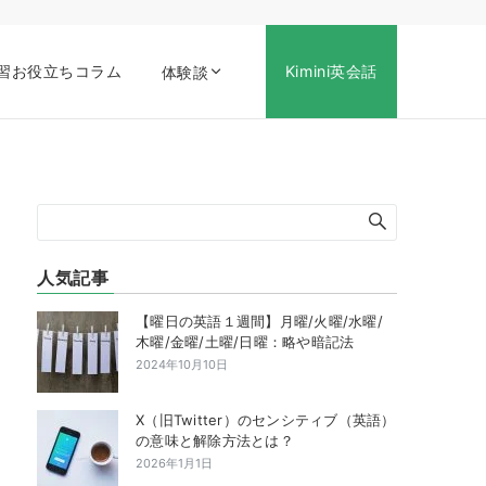
習お役立ちコラム
Kimini英会話
体験談
人気記事
【曜日の英語１週間】月曜/火曜/水曜/
木曜/金曜/土曜/日曜：略や暗記法
2024年10月10日
X（旧Twitter）のセンシティブ（英語）
の意味と解除方法とは？
2026年1月1日