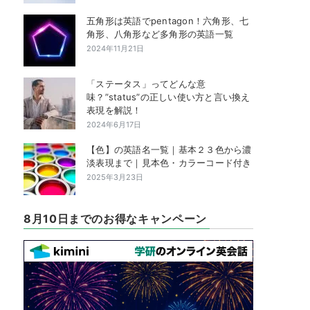
五角形は英語でpentagon！六角形、七
角形、八角形など多角形の英語一覧
2024年11月21日
「ステータス」ってどんな意
味？”status”の正しい使い方と言い換え
表現を解説！
2024年6月17日
【色】の英語名一覧｜基本２３色から濃
淡表現まで｜見本色・カラーコード付き
2025年3月23日
8月10日までのお得なキャンペーン