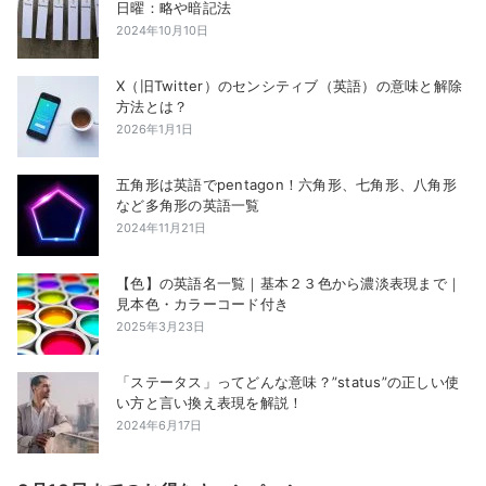
日曜：略や暗記法
2024年10月10日
X（旧Twitter）のセンシティブ（英語）の意味と解除
方法とは？
2026年1月1日
五角形は英語でpentagon！六角形、七角形、八角形
など多角形の英語一覧
2024年11月21日
【色】の英語名一覧｜基本２３色から濃淡表現まで｜
見本色・カラーコード付き
2025年3月23日
「ステータス」ってどんな意味？”status”の正しい使
い方と言い換え表現を解説！
2024年6月17日