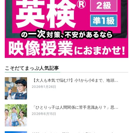
こそだてまっぷ人気記事
【大人も本気で悩む!?】小1から小6まで、地頭...
2026年1月26日
「ひとりっ子は人間関係に苦手意識あり？」思...
2026年6月15日