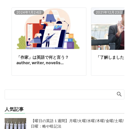
2024年1月24日
2021年12月23日
「作家」は英語で何と言う？
「了解しました」
author, writer, novelis…
人気記事
【曜日の英語１週間】月曜/火曜/水曜/木曜/金曜/土曜/
日曜：略や暗記法