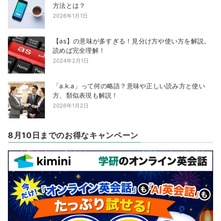
方法とは？
2026年1月1日
【as】の意味が多すぎる！見分け方や使い方を解説。
読めば完全理解！
2024年2月1日
「a.k.a」って何の略語？意味や正しい読み方と使い
方、類似表現も解説！
2026年1月2日
8月10日までのお得なキャンペーン