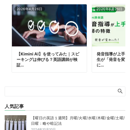
2026年4月26日
2026年6月25日
【Kimini AI】を使ってみた｜スピ
発音指導が上手！K
ーキングは伸びる？英語講師が検
生が「発音を変え
証…
に…
人気記事
【曜日の英語１週間】月曜/火曜/水曜/木曜/金曜/土曜/
日曜：略や暗記法
2024年10月10日