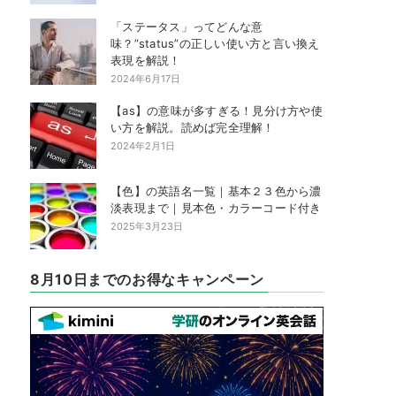
「ステータス」ってどんな意
味？”status”の正しい使い方と言い換え
表現を解説！
2024年6月17日
【as】の意味が多すぎる！見分け方や使
い方を解説。読めば完全理解！
2024年2月1日
【色】の英語名一覧｜基本２３色から濃
淡表現まで｜見本色・カラーコード付き
2025年3月23日
8月10日までのお得なキャンペーン