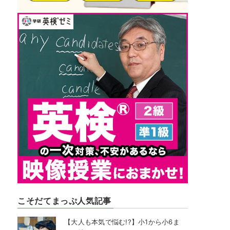
こそだてまっぷ人気記事
【大人も本気で悩む!?】小1から小6ま