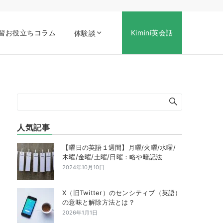
習お役立ちコラム
Kimini英会話
体験談
人気記事
【曜日の英語１週間】月曜/火曜/水曜/
木曜/金曜/土曜/日曜：略や暗記法
2024年10月10日
X（旧Twitter）のセンシティブ（英語）
の意味と解除方法とは？
2026年1月1日