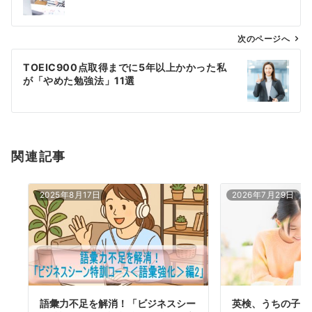
ナ
ビ
ゲ
次のページへ
ー
TOEIC900点取得までに5年以上かかった私
シ
が「やめた勉強法」11選
ョ
ン
関連記事
2025年8月17日
2026年7月29日
語彙力不足を解消！「ビジネスシー
英検、うちの子は