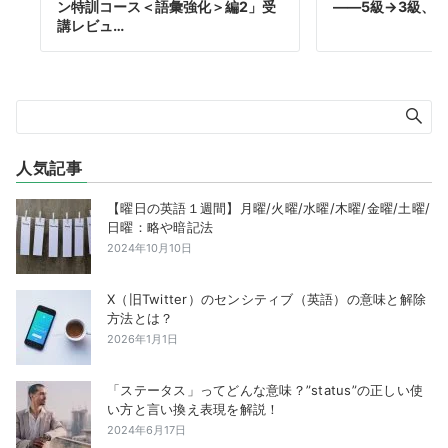
ン特訓コース＜語彙強化＞編2」受
——5級→3級、
講レビュ…
人気記事
【曜日の英語１週間】月曜/火曜/水曜/木曜/金曜/土曜/
日曜：略や暗記法
2024年10月10日
X（旧Twitter）のセンシティブ（英語）の意味と解除
方法とは？
2026年1月1日
「ステータス」ってどんな意味？”status”の正しい使
い方と言い換え表現を解説！
2024年6月17日