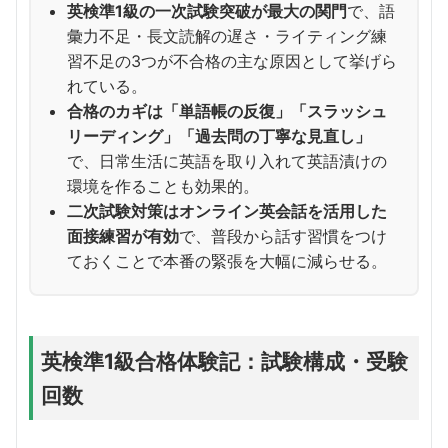
英検準1級の一次試験突破が最大の関門
で、語
彙力不足・長文読解の遅さ・ライティング練
習不足の3つが不合格の主な原因として挙げら
れている。
合格のカギは「単語帳の反復」「スラッシュ
リーディング」「過去問の丁寧な見直し」
で、日常生活に英語を取り入れて英語漬けの
環境を作ることも効果的。
二次試験対策はオンライン英会話を活用した
面接練習が有効
で、普段から話す習慣をつけ
ておくことで本番の緊張を大幅に減らせる。
英検準1級合格体験記：試験構成・受験
回数