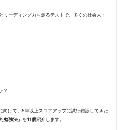
ング力とリーディング力を測るテストで、多くの社会人・
か？
に向けて、5年以上スコアアップに試行錯誤してきた
めた勉強法」
を
11個
紹介します。