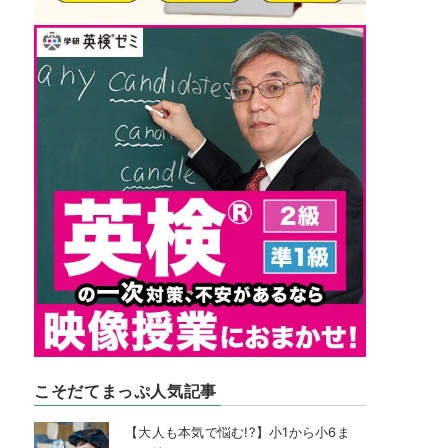
こそだてまっぷ人気記事
【大人も本気で悩む!?】小1から小6ま