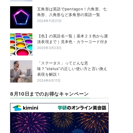
五角形は英語でpentagon！六角形、七
角形、八角形など多角形の英語一覧
2024年11月21日
【色】の英語名一覧｜基本２３色から濃
淡表現まで｜見本色・カラーコード付き
2025年3月23日
「ステータス」ってどんな意
味？”status”の正しい使い方と言い換え
表現を解説！
2024年6月17日
8月10日までのお得なキャンペーン