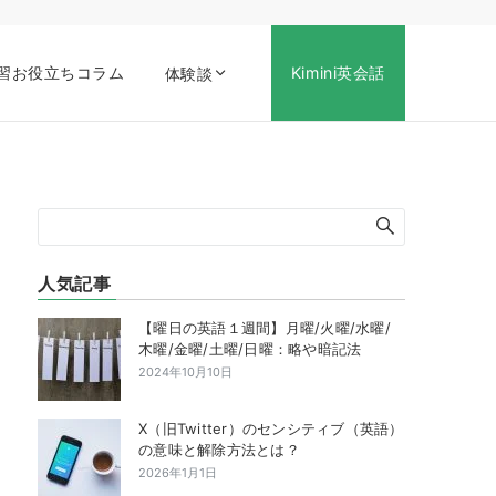
習お役立ちコラム
Kimini英会話
体験談
人気記事
【曜日の英語１週間】月曜/火曜/水曜/
木曜/金曜/土曜/日曜：略や暗記法
2024年10月10日
X（旧Twitter）のセンシティブ（英語）
の意味と解除方法とは？
2026年1月1日