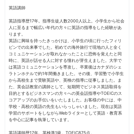
英語講師
英語指導歴17年。指導生徒人数2000人以上。小学生から社会
人に至るまで幅広い年代の方々に英語の指導をした経験があ
ります。
英語に興味を持ったきっかけは、小学生の頃に行ったフィリ
ピンでの出来事でした。初めての海外旅行で現地の人と全く
コミュニケーションが取れなかったことに恐怖を覚えたと同
時に、英語が話せる人に対する憧れが芽生えました。大学で
は英語コミュニケーションを専攻し、卒業後はカナダのシェ
ラトンホテルで約1年間働きました。その後、学習塾で小学生
から高校生まで受験英語や、英検の指導に従事しました。ま
た、英会話教室の講師として、短期間でビジネス英語取得を
目的とするビジネスマンの方々への英会話指導やTOEICのス
コアアップのお手伝いをいたしました。お客様の中には、中
学校・高校の英語の先生もいらっしゃいました。現在は英語
学習のサポートをしながらWebライターとして英語・教育系
を中心に記事を執筆しています。
英語講師歴17年。英検準1級。TOEIC875点。