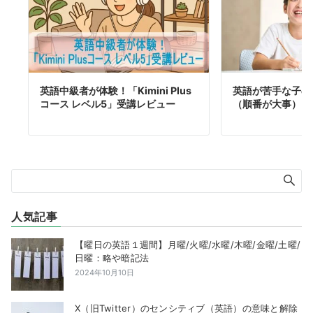
英語中級者が体験！「Kimini Plus
英語が苦手な子の
コース レベル5」受講レビュー
（順番が大事）
人気記事
【曜日の英語１週間】月曜/火曜/水曜/木曜/金曜/土曜/
日曜：略や暗記法
2024年10月10日
X（旧Twitter）のセンシティブ（英語）の意味と解除