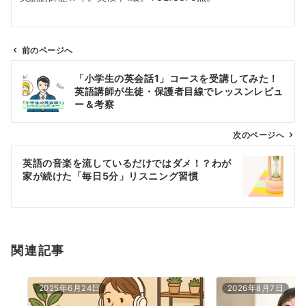
前のページへ
投
「小学生の英会話1」コースを受講してみた！
稿
英語講師が生徒・保護者目線でレッスンレビュ
ナ
ー＆考察
ビ
ゲ
次のページへ
ー
英語の音楽を流しているだけではダメ！？わが
シ
家が続けた「毎日5分」リスニング習慣
ョ
ン
関連記事
2025年6月24日
2026年8月7日