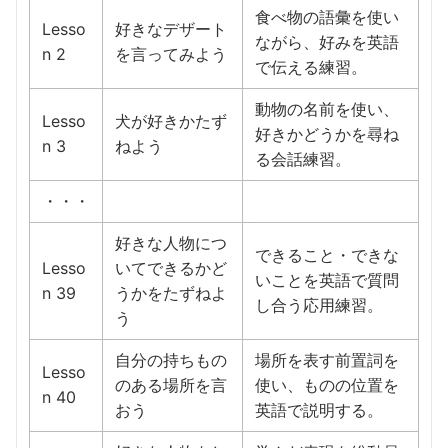
食べ物の語彙を使い
Lesso
好きなデザート
ながら、好みを英語
n 2
を言ってみよう
で伝える練習。
動物の名前を使い、
Lesso
犬が好きかたず
好きかどうかを尋ね
n 3
ねよう
る会話練習。
・・・
好きな人物につ
できること・できな
Lesso
いてできるかど
いことを英語で質問
n 39
うかをたずねよ
し合う応用練習。
う
自分の持ちもの
場所を表す前置詞を
Lesso
のある場所を言
使い、ものの位置を
n 40
おう
英語で説明する。