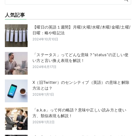
ジ
送
人気記事
り
【曜日の英語１週間】月曜/火曜/水曜/木曜/金曜/土曜/
日曜：略や暗記法
2024年10月10日
「ステータス」ってどんな意味？”status”の正しい使
い方と言い換え表現を解説！
2024年6月17日
X（旧Twitter）のセンシティブ（英語）の意味と解除
方法とは？
2026年1月1日
「a.k.a」って何の略語？意味や正しい読み方と使い
方、類似表現も解説！
2026年1月2日