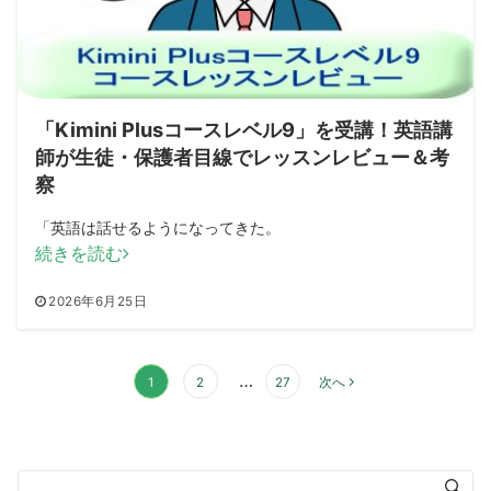
「Kimini Plusコースレベル9」を受講！英語講
師が生徒・保護者目線でレッスンレビュー＆考
察
「英語は話せるようになってきた。
続きを読む
2026年6月25日
投
…
1
2
27
次へ
稿
の
ペ
ー