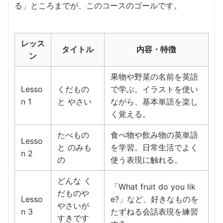
る」ところまでが、このコースのゴールです。
レッス
タイトル
内容・特徴
ン
果物や野菜の名前を英語
Lesso
くだもの
で学ぶ。イラストを使い
n 1
と やさい
ながら、基本単語を楽し
く覚える。
たべもの
食べ物や飲み物の英単語
Lesso
と のみも
を学習。日常生活でよく
n 2
の
使う表現に触れる。
どんな く
「What fruit do you lik
だものや
Lesso
e?」など、好きなものを
やさいが
n 3
たずねる会話表現を練習
すきです