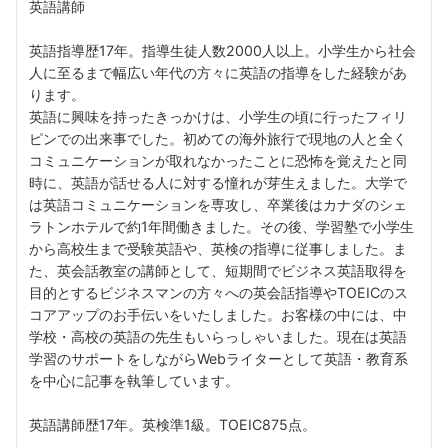
英語講師
英語指導歴17年。指導生徒人数2000人以上。小学生から社会
人に至るまで幅広い年代の方々に英語の指導をした経験があ
ります。
英語に興味を持ったきっかけは、小学生の頃に行ったフィリ
ピンでの出来事でした。初めての海外旅行で現地の人と全く
コミュニケーションが取れなかったことに恐怖を覚えたと同
時に、英語が話せる人に対する憧れが芽生えました。大学で
は英語コミュニケーションを専攻し、卒業後はカナダのシェ
ラトンホテルで約1年間働きました。その後、学習塾で小学生
から高校生まで受験英語や、英検の指導に従事しました。ま
た、英会話教室の講師として、短期間でビジネス英語取得を
目的とするビジネスマンの方々への英会話指導やTOEICのス
コアアップのお手伝いをいたしました。お客様の中には、中
学校・高校の英語の先生もいらっしゃいました。現在は英語
学習のサポートをしながらWebライターとして英語・教育系
を中心に記事を執筆しています。
英語講師歴17年。英検準1級。TOEIC875点。