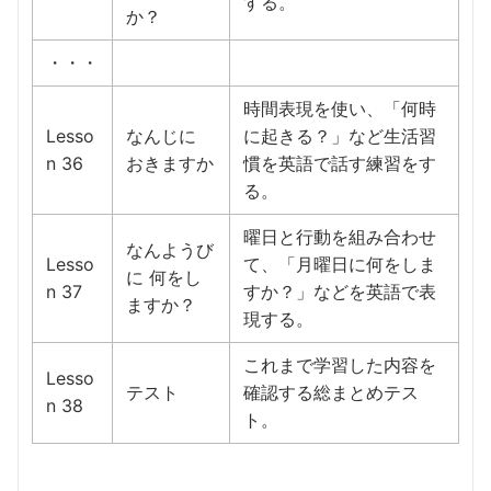
する。
か？
・・・
時間表現を使い、「何時
Lesso
なんじに
に起きる？」など生活習
n 36
おきますか
慣を英語で話す練習をす
る。
曜日と行動を組み合わせ
なんようび
Lesso
て、「月曜日に何をしま
に 何をし
n 37
すか？」などを英語で表
ますか？
現する。
これまで学習した内容を
Lesso
テスト
確認する総まとめテス
n 38
ト。