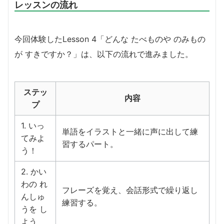
レッスンの流れ
今回体験したLesson 4「どんな たべものや のみもの
が すきですか？」は、以下の流れで進みました。
ステッ
内容
プ
1. いっ
単語をイラストと一緒に声に出して練
てみよ
習するパート。
う！
2. かい
わの れ
フレーズを覚え、会話形式で繰り返し
んしゅ
練習する。
うを し
よう