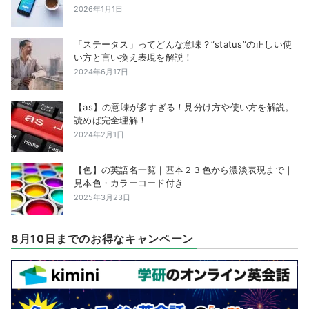
2026年1月1日
「ステータス」ってどんな意味？”status”の正しい使
い方と言い換え表現を解説！
2024年6月17日
【as】の意味が多すぎる！見分け方や使い方を解説。
読めば完全理解！
2024年2月1日
【色】の英語名一覧｜基本２３色から濃淡表現まで｜
見本色・カラーコード付き
2025年3月23日
8月10日までのお得なキャンペーン