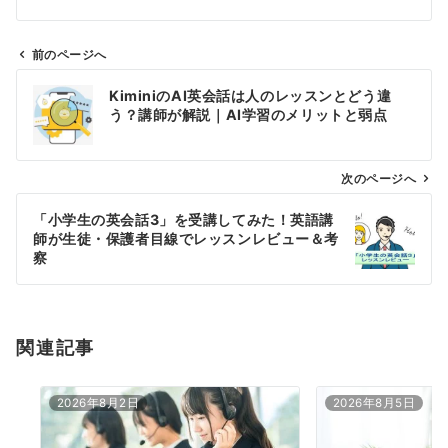
前のページへ
投
KiminiのAI英会話は人のレッスンとどう違
稿
う？講師が解説｜AI学習のメリットと弱点
ナ
ビ
ゲ
次のページへ
ー
「小学生の英会話3」を受講してみた！英語講
シ
師が生徒・保護者目線でレッスンレビュー＆考
ョ
察
ン
関連記事
2026年8月2日
2026年8月5日