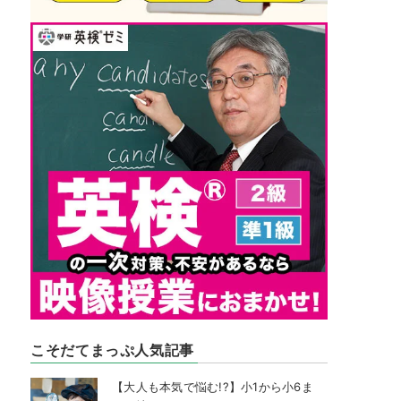
こそだてまっぷ人気記事
【大人も本気で悩む!?】小1から小6ま