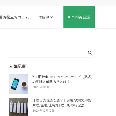
習お役立ちコラム
Kimini英会話
体験談
人気記事
X（旧Twitter）のセンシティブ（英語）
の意味と解除方法とは？
2026年1月1日
【曜日の英語１週間】月曜/火曜/水曜/
木曜/金曜/土曜/日曜：略や暗記法
2024年10月10日