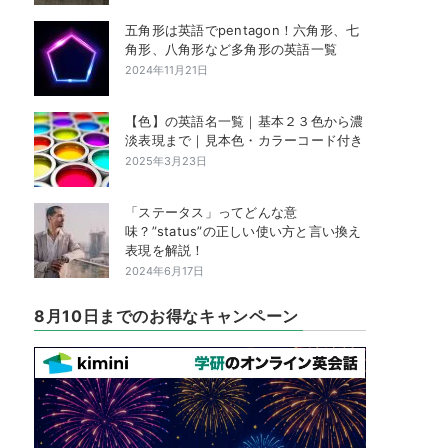
五角形は英語でpentagon！六角形、七
角形、八角形など多角形の英語一覧
2024年11月21日
【色】の英語名一覧｜基本２３色から濃
淡表現まで｜見本色・カラーコード付き
2025年3月23日
「ステータス」ってどんな意
味？”status”の正しい使い方と言い換え
表現を解説！
2024年6月17日
8月10日までのお得なキャンペーン