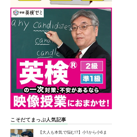
こそだてまっぷ人気記事
【大人も本気で悩む!?】小1から小6ま