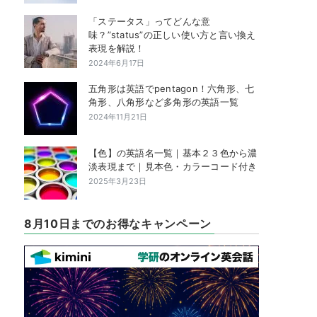
「ステータス」ってどんな意
味？”status”の正しい使い方と言い換え
表現を解説！
2024年6月17日
五角形は英語でpentagon！六角形、七
角形、八角形など多角形の英語一覧
2024年11月21日
【色】の英語名一覧｜基本２３色から濃
淡表現まで｜見本色・カラーコード付き
2025年3月23日
8月10日までのお得なキャンペーン