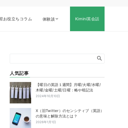
習お役立ちコラム
Kimini英会話
体験談
人気記事
【曜日の英語１週間】月曜/火曜/水曜/
木曜/金曜/土曜/日曜：略や暗記法
2024年10月10日
X（旧Twitter）のセンシティブ（英語）
の意味と解除方法とは？
2026年1月1日